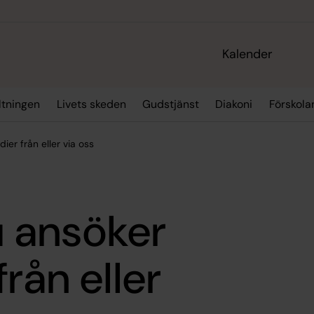
Kalender
ltningen
Livets skeden
Gudstjänst
Diakoni
Förskola
er från eller via oss
 ansöker
rån eller