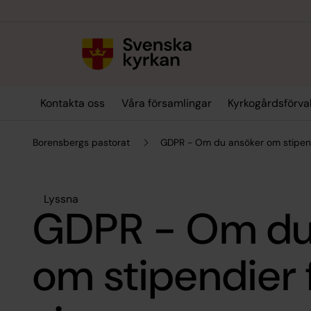
Till innehållet
Till undermeny
Kontakta oss
Våra församlingar
Kyrkogårdsförva
Borensbergs pastorat
GDPR - Om du ansöker om stipendi
Lyssna
GDPR - Om du
om stipendier f