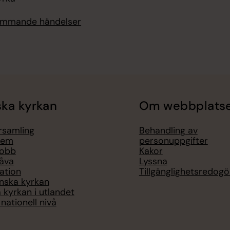
kommande händelser
ka kyrkan
Om webbplats
örsamling
Behandling av
lem
personuppgifter
jobb
Kakor
åva
Lyssna
ation
Tillgänglighetsredogö
nska kyrkan
 kyrkan i utlandet
nationell nivå