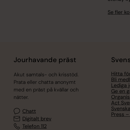
Se fler 
Jourhavande präst
Svens
Hitta f
Akut samtals- och krisstöd.
Bli med
Prata eller chatta anonymt
Lediga 
med en präst på kvällar och
Ge en g
Organis
nätter.
Act Sve
Svenska
Chatt
Press – 
Digitalt brev
Telefon 112