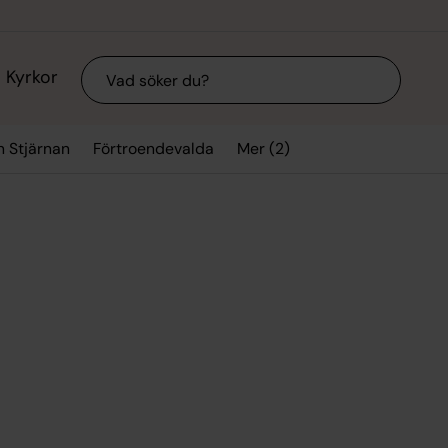
Sök
Kyrkor
Mer (2)
n Stjärnan
Förtroendevalda