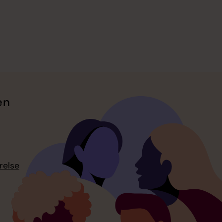
en
relse