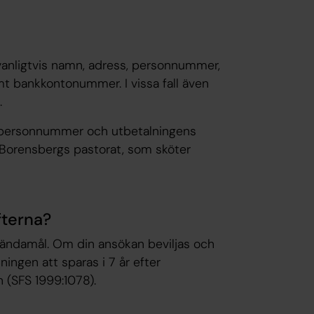
vanligtvis namn, adress, personnummer,
 bankkontonummer. I vissa fall även
t.
 personnummer och utbetalningens
i Borensbergs pastorat, som sköter
fterna?
vändamål. Om din ansökan beviljas och
ngen att sparas i 7 år efter
 (SFS 1999:1078).