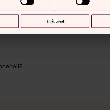
heten om du anser att vår behandling är
dina personuppgifter. För information
Tillåt urval
n, se
startsidan för denna
ter till oss och vårt dataskyddsombud.
nnehåll?