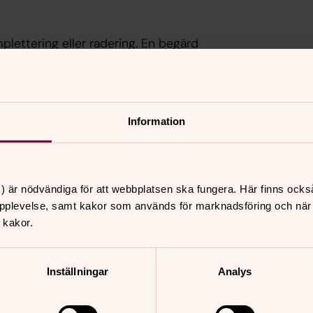
mplettering eller radering. En begärd
spara uppgifterna. Du kan också begära
lingen, tex. medan en rättelse görs. Om
 är olaglig eller inte sker på ett
omål till Integritetsskyddsmyndigheten.
Information
ts, se nedan adress.
) är nödvändiga för att webbplatsen ska fungera. Här finns ocks
 information om hur de behandlas av
pplevelse, samt kakor som används för marknadsföring och när vi
 kakor.
rsonuppgifter
ing av dina personuppgifter, tex. medan
Inställningar
Analys
r vissa förutsättningar