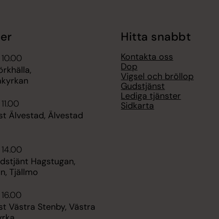
er
Hitta snabbt
Kontakta oss
 10.00
Dop
rkhälla,
Vigsel och bröllop
akyrkan
Gudstjänst
Lediga tjänster
 11.00
Sidkarta
t Älvestad, Älvestad
 14.00
udstjänt Hagstugan,
n, Tjällmo
 16.00
t Västra Stenby, Västra
yrka