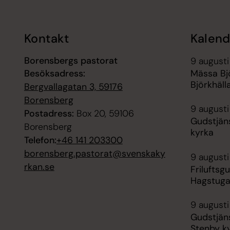
Kontakt
Kalend
Borensbergs pastorat
9 augusti
Besöksadress:
Mässa Bjö
Björkhäll
Bergvallagatan 3, 59176
Borensberg
9 augusti
Postadress:
Box 20, 59106
Gudstjäns
Borensberg
kyrka
Telefon:
+46 141 203300
borensberg.pastorat@svenskaky
9 augusti
rkan.se
Friluftsg
Hagstuga
9 augusti
Gudstjäns
Stenby k