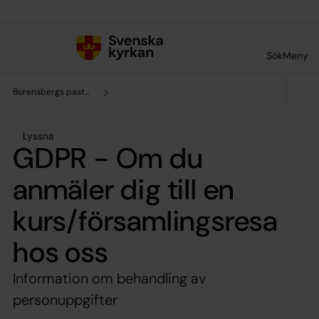
Till innehållet
Till undermeny
Sök
Meny
Borensbergs pastorat
Lyssna
GDPR - Om du
anmäler dig till en
kurs/församlingsresa
hos oss
Information om behandling av
personuppgifter