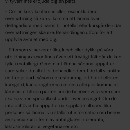
vi tyvärr inte erbjuda dig en plats.
- Om en kurs, konferens eller resa inkluderar
övernattning så kan vi komma att lämna över
deltagarlista med namn till hotellet eller kursgården där
övernattningen ska ske. Behandlingen utförs för att
uppfylla
avtalet
med dig.
- Eftersom vi serverar fika, lunch eller dylikt på våra
utbildningar/resor finns även ett frivilligt fält där du kan
fylla i matallergi. Genom att lämna sådana uppgifter
samtycker du
till att vi behandlar dem. I de fall vi anlitar
en tredje part, såsom en restaurang, ett hotell eller en
kursgård, kan uppgifterna om dina allergier komma att
lämnas ut till den parten om de behöver veta vem som
ska ha vilken specialkost under evenemanget. Om de
inte behöver ha uppgifterna kopplade till specifika
personer så lämnar vi i stället ut information om behov
av specialkost i form av antal glutenintoleranta,
laktosintoleranta, vegetarianer etc.