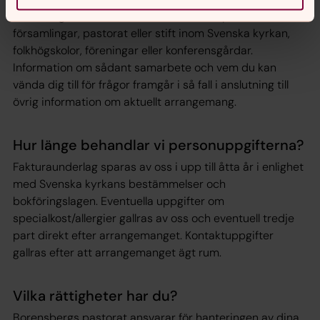
att arrangera kurser eller liknande, exempelvis andra
församlingar, pastorat eller stift inom Svenska kyrkan,
folkhögskolor, föreningar eller konferensgårdar.
Information om sådant samarbete och vem du kan
vända dig till för frågor framgår i så fall i anslutning till
övrig information om aktuellt arrangemang.
Hur länge behandlar vi personuppgifterna?
Fakturaunderlag sparas av oss i upp till åtta år i enlighet
med Svenska kyrkans bestämmelser och
bokföringslagen. Eventuella uppgifter om
specialkost/allergier gallras av oss och eventuell tredje
part direkt efter arrangemanget. Kontaktuppgifter
gallras efter att arrangemanget ägt rum.
Vilka rättigheter har du?
Borensbergs pastorat ansvarar för hanteringen av dina