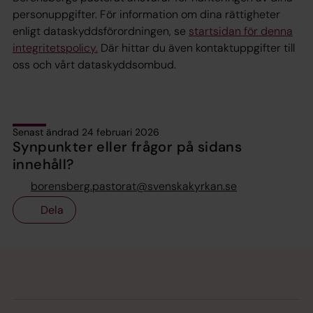
personuppgifter. För information om dina rättigheter
enligt dataskyddsförordningen, se
startsidan för denna
integritetspolicy.
Där hittar du även kontaktuppgifter till
oss och vårt dataskyddsombud.
Senast ändrad 24 februari 2026
Synpunkter eller frågor på sidans
innehåll?
borensberg.pastorat@svenskakyrkan.se
Dela
Tillbaka till toppen
Tillbaka till innehållet