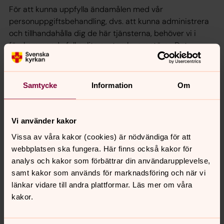
För att kunna uppfylla ändamålen med vår
personuppgiftsbehandling, dvs. att kunna administrera
och tillhandahålla dig de här tjänsterna, behöver vi i
förekommande fall anlita systemleverantörer. Det
innebär att systemleverantörerna kan komma att
behandla de personuppgifter du lämnar till oss.
Systemleverantörerna behandlar personuppgifterna på
Samtycke
Information
Om
uppdrag av oss och får endast utföra behandlingen i
enlighet med våra uttryckliga instruktioner och lag, vilket
innebär att de inte får använda uppgifterna för egna
Vi använder kakor
ändamål.
Vissa av våra kakor (cookies) är nödvändiga för att
Vi kan komma att diarieföra handlingar som inkommer
webbplatsen ska fungera. Här finns också kakor för
till eller upprättas hos oss. Dina personuppgifter kan
analys och kakor som förbättrar din användarupplevelse,
även komma att lämnas ut i enlighet med den
samt kakor som används för marknadsföring och när vi
inomkyrkliga offentlighetsprincipen, vilket framgår av 11 §
länkar vidare till andra plattformar. Läs mer om våra
lagen om Svenska kyrkan.
kakor.
När vi erbjuder en studiecirkel, kurs, resa eller annat