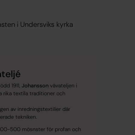
sten i Undersviks kyrka
teljé
född 1911
,
Johansson
vävateljen i
 rika textila traditioner och
gen av inredningstextilier där
erade tekniken.
400-500 mösnster för profan och