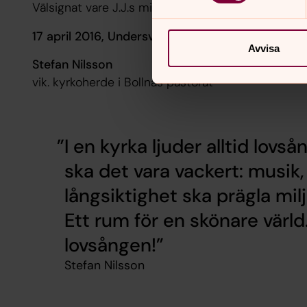
Välsignat vare J.J.s minne.
17 april 2016, Undersviks kyrka
Avvisa
Stefan Nilsson
vik. kyrkoherde i Bollnäs pastorat
I en kyrka ljuder alltid lovså
ska det vara vackert: musik
långsiktighet ska prägla mil
Ett rum för en skönare värld
lovsången!
Stefan Nilsson