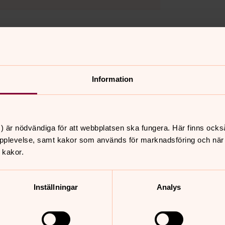
nd här i Undersvik. Fem år tidigare
onfirmandläger här.
Information
är med signaturen J.J. det står för
gger i Arbrå kyrka. Idag vrider vi
J. Den sista som är kvar.
) är nödvändiga för att webbplatsen ska fungera. Här finns ocks
t många vackra saker för kyrkor och hon
pplevelse, samt kakor som används för marknadsföring och när vi
 60 år. Från Halmstad kommer hon.
 kakor.
rför ska det vara vackert: musik, form och
la skönhet.
Inställningar
Analys
den lovsången!