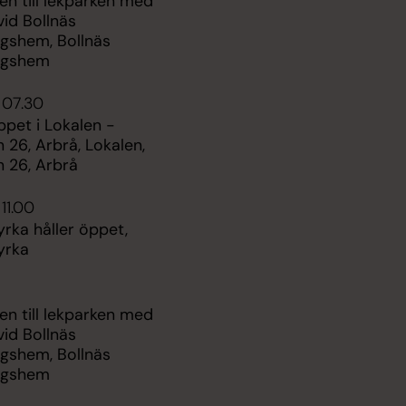
n till lekparken med
vid Bollnäs
ngshem, Bollnäs
ngshem
 07.30
pet i Lokalen -
 26, Arbrå, Lokalen,
n 26, Arbrå
11.00
yrka håller öppet,
yrka
n till lekparken med
vid Bollnäs
ngshem, Bollnäs
ngshem