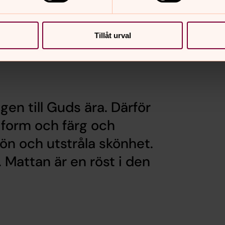
Tillåt urval
ngen till Guds ära. Därför
, form och färg och
jön och utstråla skönhet.
. Mattan är en röst i den