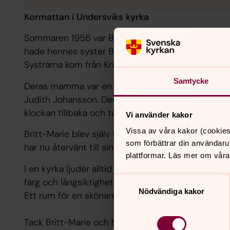
Kormattan i Undersviks kyrka
Sommaren 1956 var Britt-Marie Johansson konfirma
hade hennes syster Birgitta konfirmerats på ett k
Systrarna kom från Knäred i Halland.
Samtycke
Deras mamma var en känd, och erkänd, textilkonstn
Judith Johansson. Den allra sista mattan från J.J. li
klockan tillbaka och tar emot en matta, signerad J.
Vi använder kakor
Vissa av våra kakor (cookies
Britt-Marie blev själv textilkonstnär och har gjor
som förbättrar din användaru
har nu återvänt till sin konfirmationskyrka, efter
plattformar. Läs mer om våra
I en kyrka ljuder alltid lovsången till Guds ära. Dä
Samtyckesval
färg och långsiktighet ska prägla miljön och utstrå
Nödvändiga kakor
Ett rum för en skönare värld. Mattan är en röst i 
Tack Britt-Marie och hälsningar till Birgitta.