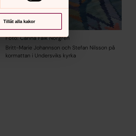
Tillåt alla kakor
Foto: Carina Falk Norgren
Britt-Marie Johannson och Stefan Nilsson på
kormattan i Undersviks kyrka