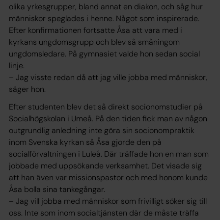
olika yrkesgrupper, bland annat en diakon, och såg hur
människor speglades i henne. Något som inspirerade.
Efter konfirmationen fortsatte Åsa att vara med i
kyrkans ungdomsgrupp och blev så småningom
ungdomsledare. På gymnasiet valde hon sedan social
linje.
– Jag visste redan då att jag ville jobba med människor,
säger hon.
Efter studenten blev det så direkt socionomstudier på
Socialhögskolan i Umeå. På den tiden fick man av någon
outgrundlig anledning inte göra sin socionompraktik
inom Svenska kyrkan så Åsa gjorde den på
socialförvaltningen i Luleå. Där träffade hon en man som
jobbade med uppsökande verksamhet. Det visade sig
att han även var missionspastor och med honom kunde
Åsa bolla sina tankegångar.
– Jag vill jobba med människor som frivilligt söker sig till
oss. Inte som inom socialtjänsten där de måste träffa