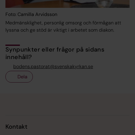
Foto: Camilla Arvidsson
Medmänsklighet, personlig omsorg och förmågan att
lyssna och ge stöd är viktigt i arbetet som diakon.
Synpunkter eller frågor på sidans
innehåll?
bodens.pastorat@svenskakyrkan.se
Dela
Tillbaka till toppen
Tillbaka till innehållet
Kontakt