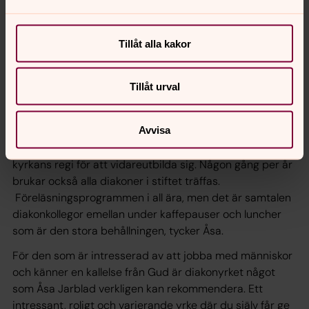
utmaning är att kunna finna på lösningar på nya
problem som uppstår, vilket Åsa gillar.
– Jag har alltid många idéer på gång och klarar inte av
Tillåt alla kakor
att sitta stilla och rulla tummarna. Om en aktivitet blir
inställd får man hitta på något annat.
Tillåt urval
Sysslolöshet är inget som varken Åsa eller andra
diakoner lider av. Det finns flera forum på nätet för
Avvisa
erfarenhetsutbyte, där man kan inspireras av andras
goda exempel. Man kan också gå kurser i Svenska
kyrkans regi för att vidareutbilda sig. Någon gång per år
brukar också alla diakoner i stiftet träffas.
­ Föreläsningsprogrammen i all ära, men det är samtalen
diakonkollegor emellan under kaffepauser och luncher
som är den stora behållningen, tycker Åsa.
För den som är intresserad av att jobba med människor
och känner en kallelse från Gud är diakonyrket något
som Åsa Jarblad verkligen kan rekommendera. Ett
intressant, roligt och varierande yrke där du själv får ge