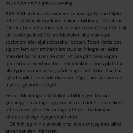
oss under myndighetsutövning.
ÅSA TOG
en kandidatexamen i sociologi. Sedan följde
ett år på Svenska kyrkans diakonutbildning i Vadstena.
Där fick hon möta män och kvinnor i olika åldrar från hela
vårt avlånga land. För att bli diakon ska man vara
socionom eller sjuksköterska i botten. Totalt rörde det
sig om fem och ett halvt års studier. Många var äldre
men det fanns även de som likt Åsa gått raka vägen
utan arbetslivserfarenhet. Inom diakonin finns plats för
alla typer av människor, både yngre och äldre. Åsa har
själv handlett blivande diakoner, något hon ser som en
mycket givande uppgift.
För att bli antagen till diakonutbildningen får man
genomgå en antagningsprocess och det är inte säkert
att alla som söker blir antagna. Efter utbildningen
väntade så vigningsgudstjänsten.
– Då fick jag min diakonskjorta, även om jag inte alltid
använder den i tjänsten.