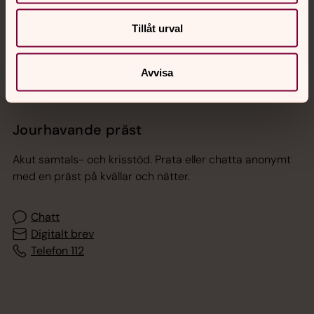
Sociala kanaler
Tillåt urval
Avvisa
Jourhavande präst
Akut samtals- och krisstöd. Prata eller chatta anonymt
med en präst på kvällar och nätter.
Chatt
Digitalt brev
Telefon 112