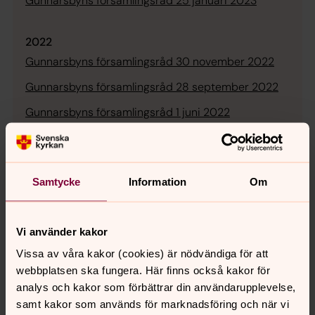
Gunnarsbyns församlingsråd 25 januari 2023
2022
Gunnarsbyns församlingsråd 30 november 2022
Gunnarsbyns församlingsråd 28 september 2022
Gunnarsbyns församlingsråd 1 juni 2022
Gunnarsbyns församlingsråd 23 mars 2022
Gunnarsbyns församlingsråd 26 januari 2022
Samtycke
Information
Om
Vi använder kakor
Vissa av våra kakor (cookies) är nödvändiga för att
Senast ändrad 29 januari 2026
Synpunkter eller frågor på sidans
webbplatsen ska fungera. Här finns också kakor för
innehåll?
analys och kakor som förbättrar din användarupplevelse,
samt kakor som används för marknadsföring och när vi
bodens.pastorat@svenskakyrkan.se