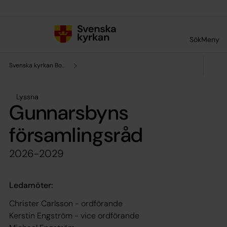
Till innehållet
Till undermeny
Sök
Meny
Svenska kyrkan Boden
Lyssna
Gunnarsbyns
församlingsråd
2026-2029
Ledamöter:
Christer Carlsson - ordförande
Kerstin Engström - vice ordförande