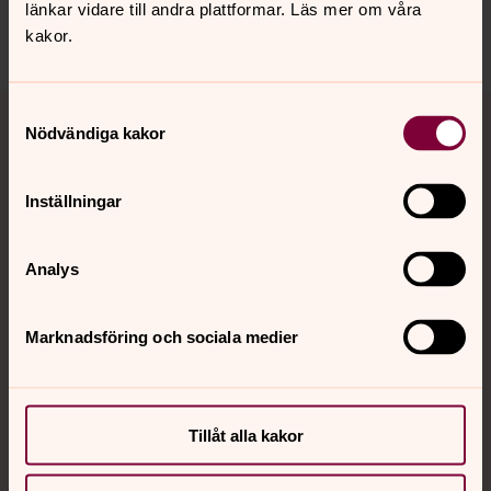
länkar vidare till andra plattformar. Läs mer om våra
Dela
kakor.
Tillbaka till toppen
Tillbaka till innehållet
Samtyckesval
Nödvändiga kakor
Inställningar
Kontakt
Analys
Kalender
Marknadsföring och sociala medier
Hitta snabbt
Tillåt alla kakor
Sociala kanaler