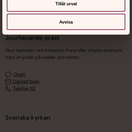
Tillåt urval
Avvisa
Jourhavande präst
Akut samtals- och krisstöd. Prata eller chatta anonymt
med en präst på kvällar och nätter.
Chatt
Digitalt brev
Telefon 112
Svenska kyrkan