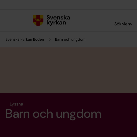
Till innehållet
Till undermeny
Sök
Meny
Svenska kyrkan Boden
Barn och ungdom
Lyssna
Barn och ungdom