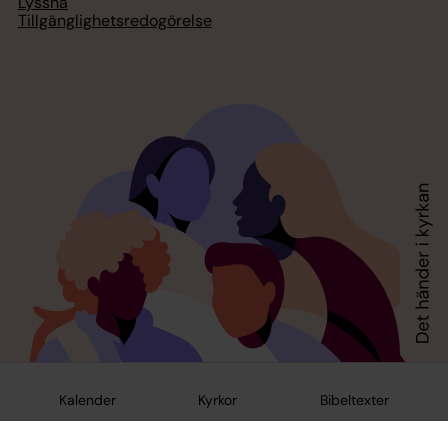
Lyssna
Tillgänglighetsredogörelse
Kalender
Kyrkor
Bibeltexter