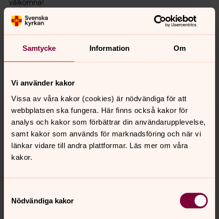
välkomna!
Samtycke
Information
Om
Synpunkter eller frågor på sidans
innehåll?
bodens.pastorat@svenskakyrkan.se
Vi använder kakor
Vissa av våra kakor (cookies) är nödvändiga för att
Tillbaka till toppen
Tillbaka till innehållet
webbplatsen ska fungera. Här finns också kakor för
analys och kakor som förbättrar din användarupplevelse,
samt kakor som används för marknadsföring och när vi
länkar vidare till andra plattformar. Läs mer om våra
Kontakt
kakor.
Samtyckesval
Kalender
Nödvändiga kakor