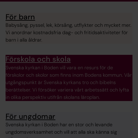
För barn
Babysång, pyssel, lek, körsång, utflykter och mycket mer.
Vi anordnar kostnadsfria dag- och fritidsaktiviteter för
barn i alla åldrar.
Förskola och skola
Svenska kyrkan i Boden vill vara en resurs för de
förskolor och skolor som finns inom Bodens kommun. Vår
utgångspunkt är Svenska kyrkans tro och bibelns
berättelser. Vi försöker variera vårt arbetssätt och lyfta
in olika perspektiv utifrån skolans läroplan.
För ungdomar
Svenska kyrkan i Boden har en stor och levande
ungdomsverksamhet och vill att alla ska känna sig