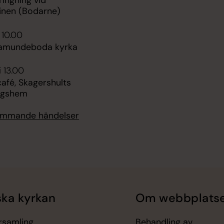
ingning vid
uinen (Bodarne)
 10.00
Ramundeboda kyrka
i 13.00
fé, Skagershults
ngshem
kommande händelser
ka kyrkan
Om webbplats
örsamling
Behandling av