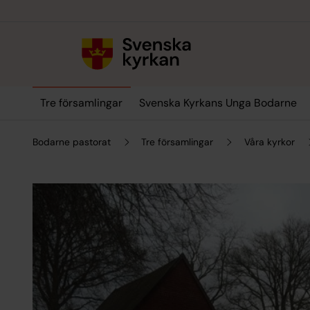
Till innehållet
Till undermeny
Tre församlingar
Svenska Kyrkans Unga Bodarne
Bodarne pastorat
Tre församlingar
Våra kyrkor