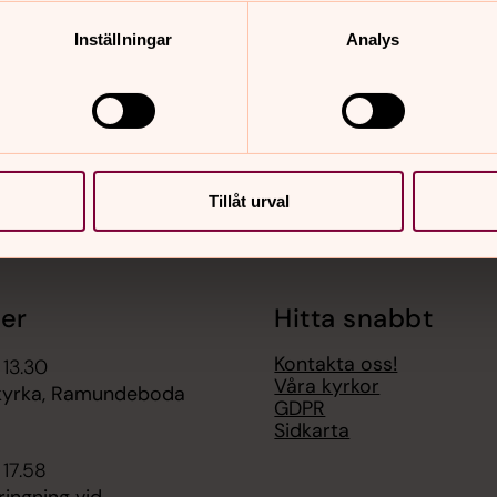
Inställningar
Analys
Tillåt urval
er
Hitta snabbt
Kontakta oss!
 13.30
Våra kyrkor
yrka, Ramundeboda
GDPR
Sidkarta
 17.58