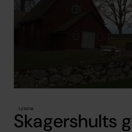
Lyssna
Skagershults 