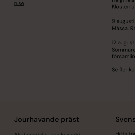
Helgmålsr
n.se
Klosterr
9 augusti
Mässa, 
12 august
Sommarca
församli
Se fler 
Jourhavande präst
Svens
Hitta f
Akut samtals- och krisstöd.