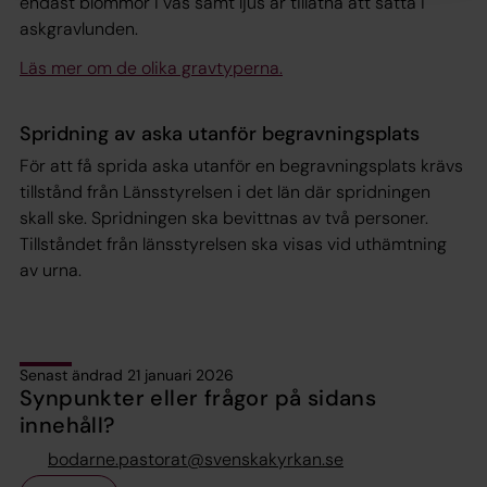
endast blommor i vas samt ljus är tillåtna att sätta i
askgravlunden.
Läs mer om de olika gravtyperna.
Spridning av aska utanför begravningsplats
För att få sprida aska utanför en begravningsplats krävs
tillstånd från Länsstyrelsen i det län där spridningen
skall ske. Spridningen ska bevittnas av två personer.
Tillståndet från länsstyrelsen ska visas vid uthämtning
av urna.
Senast ändrad 21 januari 2026
Synpunkter eller frågor på sidans
innehåll?
bodarne.pastorat@svenskakyrkan.se