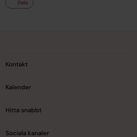
Dela
Tillbaka till toppen
Tillbaka till innehållet
Kontakt
Kalender
Hitta snabbt
Sociala kanaler