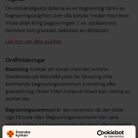
De nödvändigaste delarna av en begravning täcks av
begravningsavgiften, som alla betalar medan man lever.
Vissa delar kring begravningen, t. ex. dödsannons,
blommor och gravsten, bekostas av dödsboet.
Läs mer om olika avgifter
Ordförklaringar
Bisättning
innebär att kistan med den avlidne
överlämnas på fastställd plats för förvaring inför
kommande begravningsceremoni, kremering eller
gravsättning. Under tiden kistan är bisatt kan visning av
stoftet ske.
Begravningsceremoni
är den ceremoni då den döde
vigs till sista vilan. Begravningsceremonin kan vara
religiös (oftast en begravningsgudstjänst) eller borgerlig.
Ceremonin är inte obligatorisk.