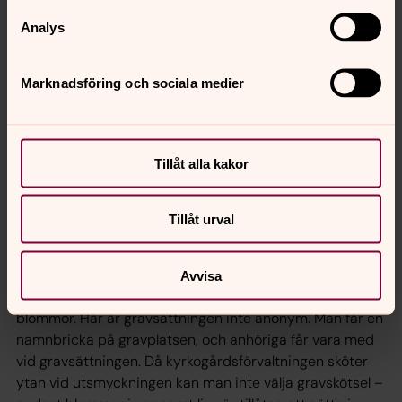
Analys
Gravtyper
Det finns fyra olika gravtyper i Bodarne pastorat:
Marknadsföring och sociala medier
kistgravplats, urngravplats, minneslund och askgravlund.
Kistgravplats
och
urngravplats
innebär att graven är
markerad och att man har möjlighet att beställa
Tillåt alla kakor
gravvård.
Minneslunden
är ett gemensamt område där askan
Tillåt urval
efter den avlidne sätts ner anonymt. Gemensam
smyckningsplats finns för blommor och ljus. Det finns
inte möjlighet att beställa gravvård i minneslunden.
Avvisa
Askgravplats
är ett område utsmyckat av träd och
blommor. Här är gravsättningen inte anonym. Man får en
namnbricka på gravplatsen, och anhöriga får vara med
vid gravsättningen. Då kyrkogårdsförvaltningen sköter
ytan vid utsmyckningen kan man inte välja gravskötsel –