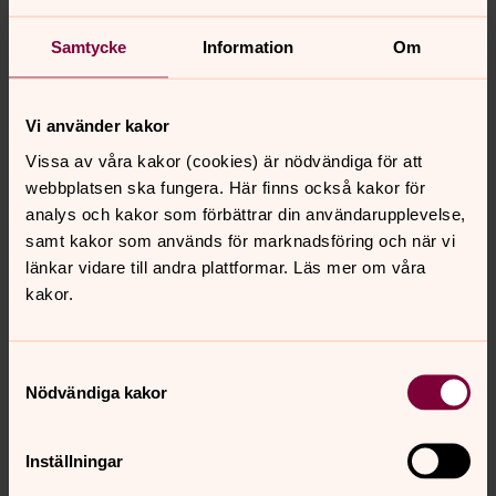
Kyrkan tillhandahåller lokaler för borgerlig begravning.
Begravningsgudstjänst
består av psalmsång, musik,
Samtycke
Information
Om
griftetal, bibelläsning och bön. Begravningsgudstjänsten
följer Svenska kyrkans ordning, men utformas i detalj av
prästen i nära samråd med de anhöriga. Den kan äga
Vi använder kakor
rum i
någon av pastoratets kyrkor
.
Vissa av våra kakor (cookies) är nödvändiga för att
Läs mer om begravningsgudstjänst.
webbplatsen ska fungera. Här finns också kakor för
analys och kakor som förbättrar din användarupplevelse,
Gravrätt
är "hyreskontrakt" av en del av kyrkogården, där
samt kakor som används för marknadsföring och när vi
en anhörig till gravrättsinnehavaren är begravd.
länkar vidare till andra plattformar. Läs mer om våra
Gravrätten gäller i 25 år, och kan sedan förlängas.
kakor.
Gravsättning
är då kistan eller urnan sätts ner i graven,
eller askan jordas i minneslund.
Samtyckesval
Kremering
innebär förbränning av stoftet efter en
Nödvändiga kakor
avliden person. Kremering får enligt
begravningslagen bara ske i krematorier. Avlidna
personer från Laxå kommun kremeras för det mesta i
Inställningar
Karlskoga.