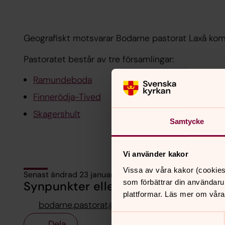
Geografiskt motsvarar Bodarne pastorat Laxå ko
Pastoratet består av tre församlingar:
Ramundeboda
Finnerödja-Tived
Skagershult
Samtycke
Vi använder kakor
Vissa av våra kakor (cookies
Senast ändrad 23 januari 2026
som förbättrar din användaru
Synpunkter eller frågor på sidans i
plattformar. Läs mer om våra
bodarne.pastorat@svenskakyrkan.se
Samtyckesval
Dela