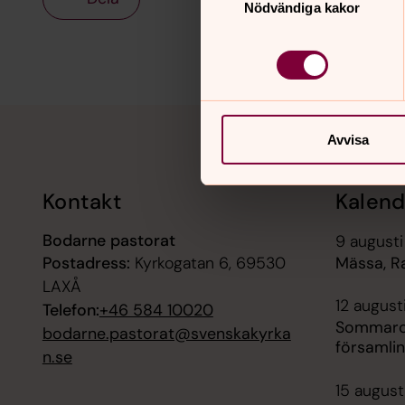
Nödvändiga kakor
Tillbaka till toppen
Tillbaka till innehållet
Avvisa
Kontakt
Kalend
Bodarne pastorat
9 augusti
Postadress:
Kyrkogatan 6, 69530
Mässa, 
LAXÅ
12 august
Telefon:
+46 584 10020
Sommarca
bodarne.pastorat@svenskakyrka
församli
n.se
15 august