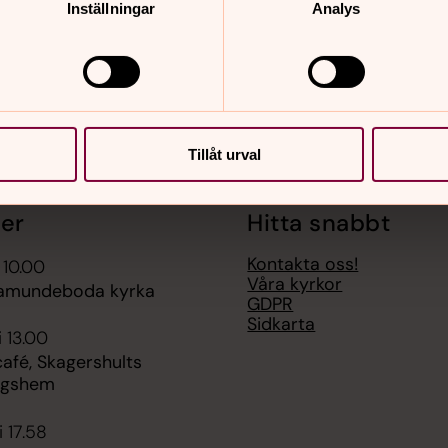
Inställningar
Analys
Tillåt urval
er
Hitta snabbt
Kontakta oss!
 10.00
Våra kyrkor
Ramundeboda kyrka
GDPR
Sidkarta
i 13.00
fé, Skagershults
ngshem
i 17.58