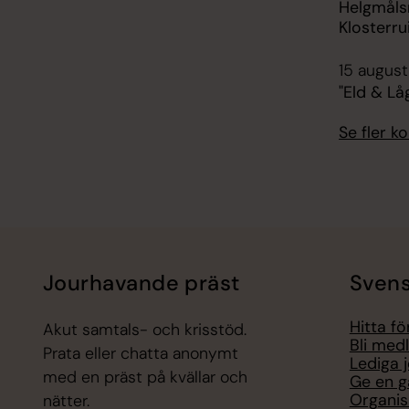
Helgmålsr
Klosterr
15 august
"Eld & L
Se fler 
Jourhavande präst
Svens
Hitta f
Akut samtals- och krisstöd.
Bli med
Prata eller chatta anonymt
Lediga 
med en präst på kvällar och
Ge en g
Organis
nätter.