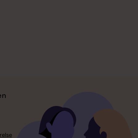
en
relse