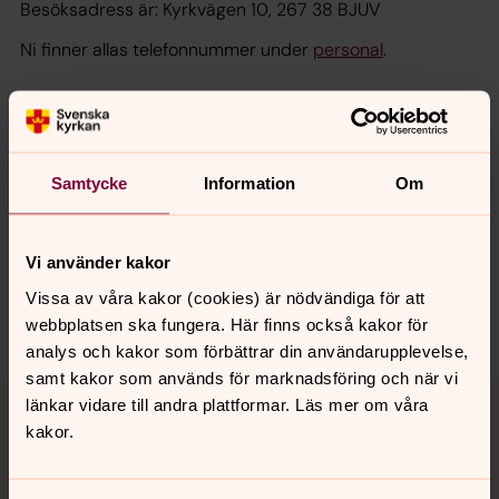
Besöksadress är: Kyrkvägen 10, 267 38 BJUV
Ni finner allas telefonnummer under
personal
.
Senast ändrad 17 juli 2023
Synpunkter eller frågor på sidans
Samtycke
Information
Om
innehåll?
bjuvs.forsamling@svenskakyrkan.se
Vi använder kakor
Dela
Vissa av våra kakor (cookies) är nödvändiga för att
webbplatsen ska fungera. Här finns också kakor för
analys och kakor som förbättrar din användarupplevelse,
samt kakor som används för marknadsföring och när vi
Tillbaka till toppen
Tillbaka till innehållet
länkar vidare till andra plattformar. Läs mer om våra
kakor.