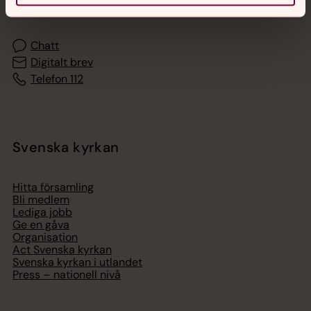
med en präst på kvällar och nätter.
Chatt
Digitalt brev
Telefon 112
Svenska kyrkan
Hitta församling
Bli medlem
Lediga jobb
Ge en gåva
Organisation
Act Svenska kyrkan
Svenska kyrkan i utlandet
Press – nationell nivå