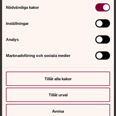
Kontakt
Samtyckesval
Nödvändiga kakor
Kalender
Inställningar
Hitta snabbt
Analys
Marknadsföring och sociala medier
Sociala kanaler
Tillåt alla kakor
Tillåt urval
Jourhavande präst
Avvisa
Akut samtals- och krisstöd. Prata eller chatta anonymt