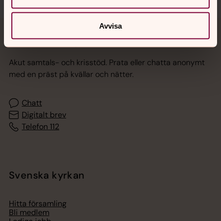
Avvisa
Jourhavande präst
Akut samtals- och krisstöd. Prata eller chatta anonymt
med en präst på kvällar och nätter.
Chatt
Digitalt brev
Telefon 112
Svenska kyrkan
Hitta församling
Bli medlem