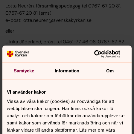
Lotta Neurén, församlingspedagog tel 0767-67 20 81,
0767-67 20 81 (sms)
e-post: lotta.neuren@svenskakyrkan.se
eller
Ullrika Jäderland, präst tel 0451-77 46 06, 0767-67 62
06 (sms)
e-post: ullrika.jaderland@svenskakyrkan.se
Samtycke
Information
Om
Vi använder kakor
Senast ändrad 29 mars 2019
Synpunkter eller frågor på sidans
Vissa av våra kakor (cookies) är nödvändiga för att
innehåll?
webbplatsen ska fungera. Här finns också kakor för
analys och kakor som förbättrar din användarupplevelse,
bjarnums.pastorat@svenskakyrkan.se
samt kakor som används för marknadsföring och när vi
Dela
länkar vidare till andra plattformar. Läs mer om våra