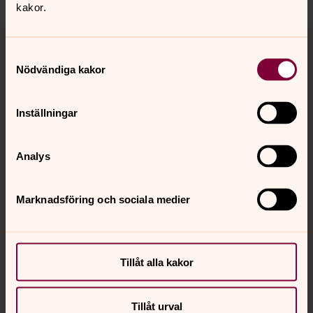
kakor.
Tillbaka till toppen
Tillbaka till innehållet
Samtyckesval
Nödvändiga kakor
Kontakt
Inställningar
Kalender
Analys
Marknadsföring och sociala medier
Hitta snabbt
Sociala kanaler
Tillåt alla kakor
Tillåt urval