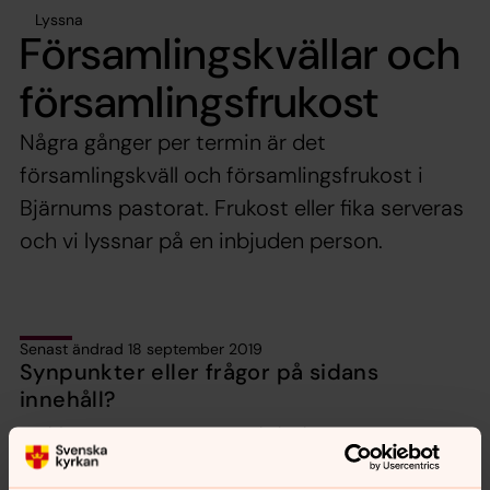
Lyssna
Församlingskvällar och
församlingsfrukost
Några gånger per termin är det
församlingskväll och församlingsfrukost i
Bjärnums pastorat. Frukost eller fika serveras
och vi lyssnar på en inbjuden person.
Senast ändrad 18 september 2019
Synpunkter eller frågor på sidans
innehåll?
bjarnums.pastorat@svenskakyrkan.se
Dela