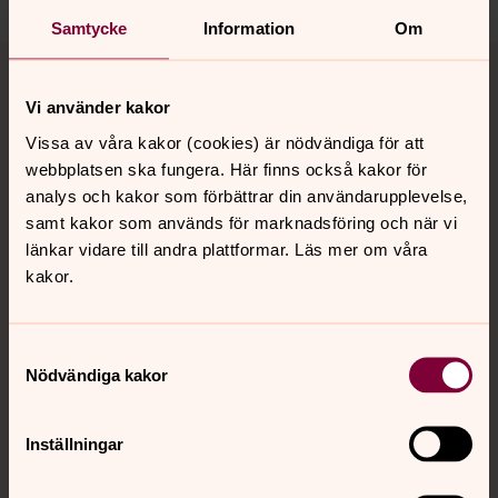
Samtycke
Information
Om
Tillbaka till toppen
Tillbaka till innehållet
Vi använder kakor
Vissa av våra kakor (cookies) är nödvändiga för att
Kontakt
webbplatsen ska fungera. Här finns också kakor för
analys och kakor som förbättrar din användarupplevelse,
samt kakor som används för marknadsföring och när vi
Kalender
länkar vidare till andra plattformar. Läs mer om våra
kakor.
Hitta snabbt
Samtyckesval
Nödvändiga kakor
Sociala kanaler
Inställningar