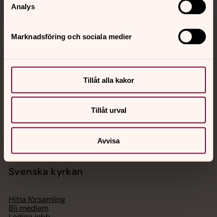
Analys
Marknadsföring och sociala medier
Jourhavande präst
Akut samtals- och krisstöd. Prata eller chatta anonymt
med en präst på kvällar och nätter.
Tillåt alla kakor
Chatt
Tillåt urval
Digitalt brev
Telefon 112
Avvisa
Svenska kyrkan
Hitta församling
Bli medlem
Lediga jobb