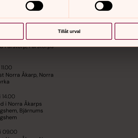
er
Hitta snabbt
Tillåt urval
Sidkarta
 09.00
 Farstorp, Farstorps
 11.00
st Norra Åkarp, Norra
yrka
i 14.00
d i Norra Åkarps
ngshem, Bjärnums
ngshem
i 09.00