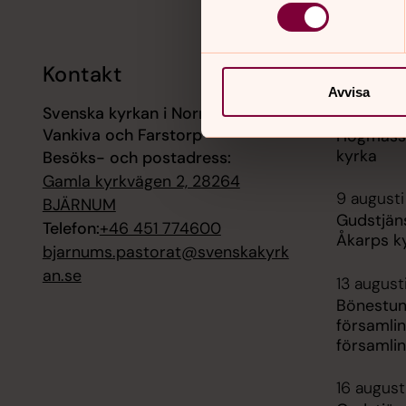
Kontakt
Kalend
Avvisa
Svenska kyrkan i Norra Åkarp,
9 augusti
Vankiva och Farstorp
Högmässa
kyrka
Besöks- och postadress:
Gamla kyrkvägen 2, 28264
9 augusti
BJÄRNUM
Gudstjän
Telefon:
+46 451 774600
Åkarps k
bjarnums.pastorat@svenskakyrk
an.se
13 august
Bönestun
församli
församli
16 august