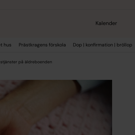
Kalender
t hus
Prästkragens förskola
Dop | konfirmation | bröllop
stjänster på äldreboenden