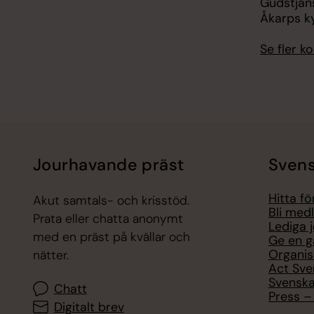
Gudstjän
Åkarps k
Se fler 
Jourhavande präst
Svens
Hitta f
Akut samtals- och krisstöd.
Bli med
Prata eller chatta anonymt
Lediga 
med en präst på kvällar och
Ge en g
Organis
nätter.
Act Sve
Svenska
Chatt
Press – 
Digitalt brev