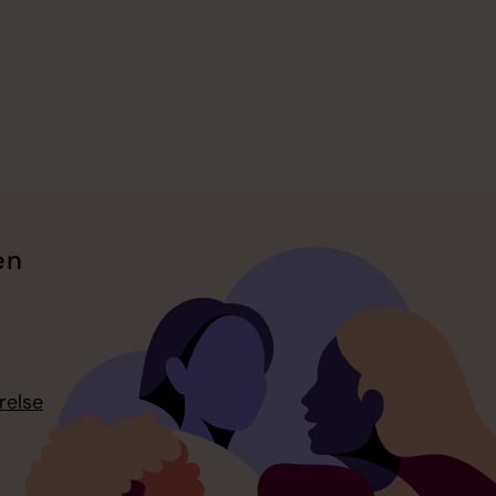
en
relse