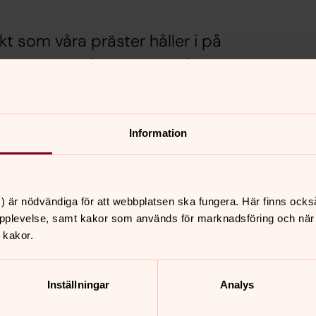
t som våra präster håller i på
ybo som våra präster håller
Information
nnehåll?
) är nödvändiga för att webbplatsen ska fungera. Här finns ocks
pplevelse, samt kakor som används för marknadsföring och när vi
 kakor.
Inställningar
Analys