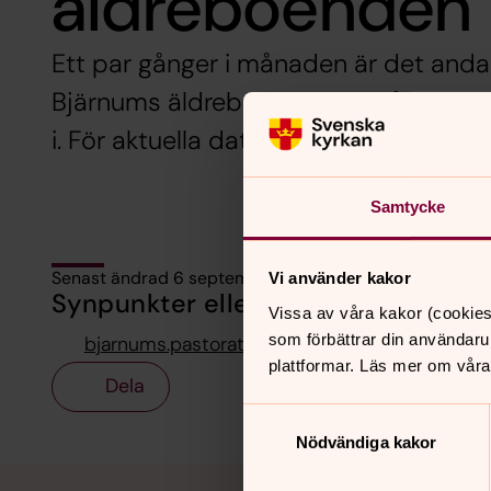
äldreboenden
Ett par gånger i månaden är det andak
Bjärnums äldreboenden Lyckåsa och N
i. För aktuella datum, se kalendern.
Samtycke
Senast ändrad 6 september 2019
Vi använder kakor
Synpunkter eller frågor på sidans i
Vissa av våra kakor (cookies
som förbättrar din användaru
bjarnums.pastorat@svenskakyrkan.se
plattformar. Läs mer om våra
Dela
Samtyckesval
Nödvändiga kakor
Tillbaka till toppen
Tillbaka till innehållet