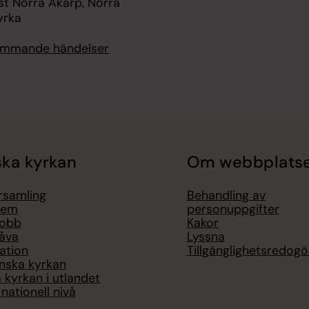
st Norra Åkarp, Norra
yrka
kommande händelser
ka kyrkan
Om webbplats
örsamling
Behandling av
lem
personuppgifter
jobb
Kakor
åva
Lyssna
ation
Tillgänglighetsredogö
nska kyrkan
 kyrkan i utlandet
nationell nivå