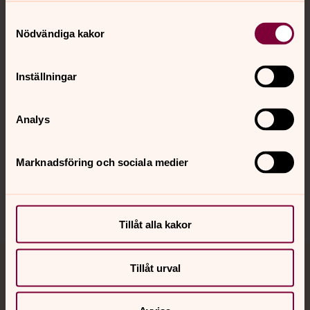
Kontakt
Samtyckesval
Nödvändiga kakor
Kalender
Inställningar
Hitta snabbt
Analys
Marknadsföring och sociala medier
Sociala kanaler
Tillåt alla kakor
Tillåt urval
Jourhavande präst
Akut samtals- och krisstöd. Prata eller chatta anonymt