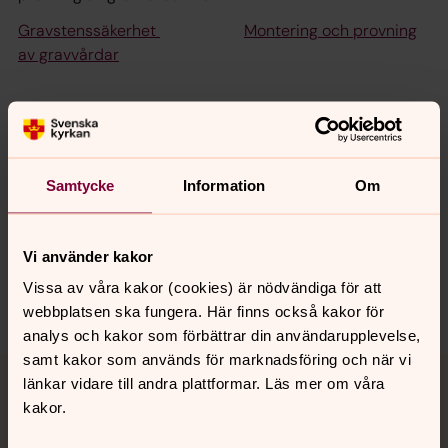
Gravstenssäkerhet
Montering och provning
av gravvårdar
Senast ändrad 2 december 2016
Synpunkter eller frågor på sidans
Samtycke
Information
Om
innehåll?
bjarke.forsamling@svenskakyrkan.se
Vi använder kakor
Dela
Vissa av våra kakor (cookies) är nödvändiga för att
webbplatsen ska fungera. Här finns också kakor för
analys och kakor som förbättrar din användarupplevelse,
samt kakor som används för marknadsföring och när vi
Tillbaka till toppen
Tillbaka till innehållet
länkar vidare till andra plattformar. Läs mer om våra
kakor.