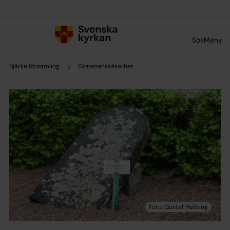
Till innehållet
Till undermeny
Sök
Meny
Bjärke församling
Gravstenssäkerhet