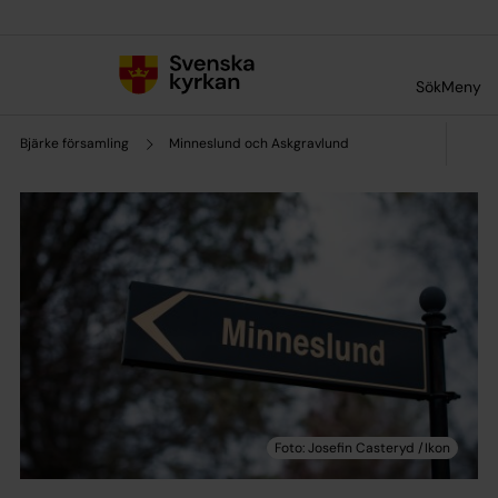
Till innehållet
Till undermeny
Sök
Meny
Bjärke församling
Minneslund och Askgravlund