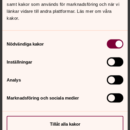
Bjärke församling svarar för skötseln av
samt kakor som används för marknadsföring och när vi
askgravlunden.
länkar vidare till andra plattformar. Läs mer om våra
Anhöriga
och besökare
får endast medverka till
kakor.
utsmyckningen med snittblommor och ljus på
anvisad plats, dock ej gravlyktor och
vinterdekorationer.
Samtyckesval
Nödvändiga kakor
På platsen för gravsättningen får inte någon
utsmyckning ske
.
Minnesblad skickas ut till anhöriga efter
Inställningar
gravsättningen i askgravlunden.
Gravsättning sker normalt under perioden 1 maj – 31
Analys
oktober.
Marknadsföring och sociala medier
Senast ändrad 4 mars 2024
Synpunkter eller frågor på sidans
Tillåt alla kakor
innehåll?