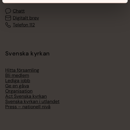
Chatt
Digitalt brev
Telefon 112
Svenska kyrkan
Hitta församling
Bli medlem
Lediga jobb
Ge en gåva
Organisation
Act Svenska kyrkan
Svenska kyrkan i utlandet
Press – nationell nivå