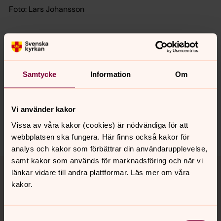
Foto: Lars Johansson
Senast ändrad 18 mars 2026
Synpunkter eller frågor på sidans
Samtycke
Information
Om
innehåll?
bayern@svenskakyrkan.se
Vi använder kakor
Dela
Vissa av våra kakor (cookies) är nödvändiga för att
webbplatsen ska fungera. Här finns också kakor för
analys och kakor som förbättrar din användarupplevelse,
Tillbaka till toppen
Tillbaka till innehållet
samt kakor som används för marknadsföring och när vi
länkar vidare till andra plattformar. Läs mer om våra
kakor.
Kontakt
Samtyckesval