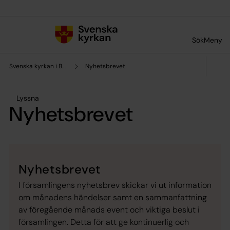
Till innehållet
Till undermeny
Sök
Meny
Svenska kyrkan i Bayern
Nyhetsbrevet
Lyssna
Nyhetsbrevet
Nyhetsbrevet
I församlingens nyhetsbrev skickar vi ut information
om månadens händelser samt en sammanfattning
av föregående månads event och viktiga beslut i
församlingen. Detta för att ge kontinuerlig och