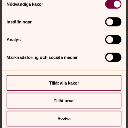
Nödvändiga kakor
Kalender
Inställningar
Hitta snabbt
Analys
Sociala kanaler
Marknadsföring och sociala medier
Tillåt alla kakor
Tillåt urval
Jourhavande präst
Akut samtals- och krisstöd. Prata eller chatta anonymt
Avvisa
med en präst på kvällar och nätter.