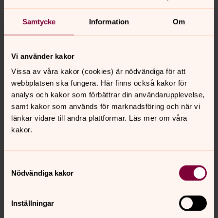
beskrivs hur dessa uppgifter hanteras med hänsyn till
dataskydds-lagstiftningen.
Samtycke
Information
Om
SFBs Facebook-grupp
På SFBs Facebook-sidor finns artiklar med bilder från
Vi använder kakor
församlings-aktiviteter, men inga andra uppgifter om
medlemmarna.
Vissa av våra kakor (cookies) är nödvändiga för att
webbplatsen ska fungera. Här finns också kakor för
Vilka utskick gör SFB?
analys och kakor som förbättrar din användarupplevelse,
Vi skickar Nyhetsbrevet för närvarande månadsvis till
samt kakor som används för marknadsföring och när vi
din registrerade e-postadress eller per brev om du har
länkar vidare till andra plattformar. Läs mer om våra
önskat detta.
kakor.
De olika grupperna skickar inbjudningar om sina
aktiviteter, dels till medlemmar i gruppen, men även till
Samtyckesval
andra medlemmar som uppfyller gruppmedlemskraven
Nödvändiga kakor
med hänsyn till kön och ålder.
Betalar du inte medlemsavgiften kan vi skicka
Inställningar
påminnelser via post eller e-post.