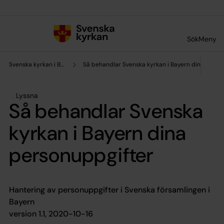
Till innehållet
Till undermeny
Sök
Meny
Svenska kyrkan i Bayern
Så behandlar Svenska kyrkan i Bayern dina perso
Lyssna
Så behandlar Svenska
kyrkan i Bayern dina
personuppgifter
Hantering av personuppgifter i Svenska församlingen i
Bayern
version 1.1, 2020-10-16