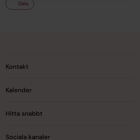
Dela
Tillbaka till toppen
Tillbaka till innehållet
Kontakt
Kalender
Hitta snabbt
Sociala kanaler