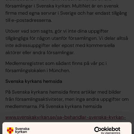
församlingar i Svenska kyrkan. MultiNet är en svensk
firma med egna servrar i Sverige och har endast tillgång
till e-postadresserna.
Utöver vad som sagts, gör vi inte dina uppgifter
tillgängliga för någon utanför församlingen. Vi delar alltså
inte adressuppgifter eller epost med kommersiella
aktörer eller andra församlingar.
Medlemsregistret som sådant finns på vår pc i
församlingslokalen i München.
Svenska kyrkans hemsida
På Svenska kyrkans hemsida finns artiklar med bilder
från församlingsaktiviteter, men inga andra uppgifter om
medlemmarna. På Svenska kyrkans hemsida
www.svenskakyrkan.se/sa-behandlar-svenska-kyrkan-
dina-personuppgifter