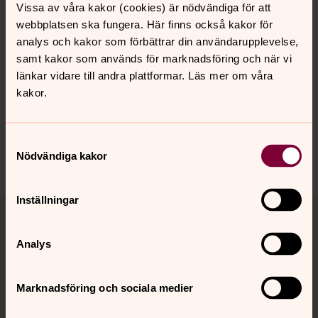
Vissa av våra kakor (cookies) är nödvändiga för att
Vill du göra en rundtur?
Klicka här.
webbplatsen ska fungera. Här finns också kakor för
analys och kakor som förbättrar din användarupplevelse,
samt kakor som används för marknadsföring och när vi
länkar vidare till andra plattformar. Läs mer om våra
Senast ändrad 19 februari 2020
Synpunkter eller frågor på sidans
kakor.
innehåll?
balingsta.pastorat@svenskakyrkan.se
Samtyckesval
Dela
Nödvändiga kakor
Inställningar
Tillbaka till toppen
Tillbaka till innehållet
Jourhavande präst
Analys
Akut samtals- och krisstöd. Prata eller chatta anonymt
med en präst på kvällar och nätter.
Marknadsföring och sociala medier