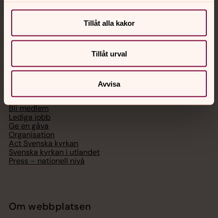
Chatt
Digitalt brev
Telefon 112
Tillåt alla kakor
Tillåt urval
Svenska kyrkan
Avvisa
Hitta församling
Bli medlem
Lediga jobb
Ge en gåva
Organisation
Act Svenska kyrkan
Svenska kyrkan i utlandet
Press – nationell nivå
Om webbplatsen