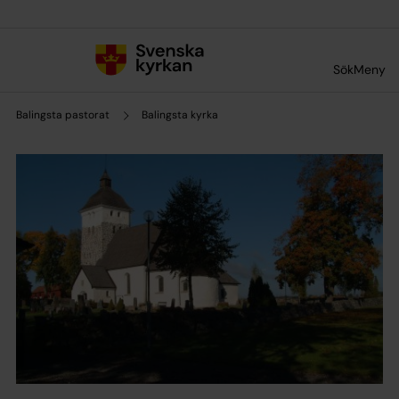
Till innehållet
Till undermeny
Sök
Meny
Balingsta pastorat
Balingsta kyrka