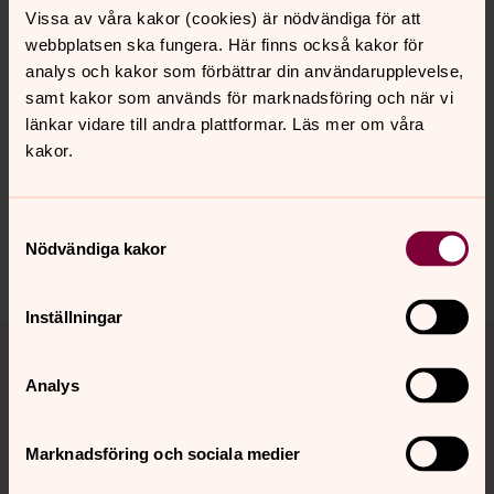
Vissa av våra kakor (cookies) är nödvändiga för att
webbplatsen ska fungera. Här finns också kakor för
analys och kakor som förbättrar din användarupplevelse,
Senast ändrad 21 februari 2025
samt kakor som används för marknadsföring och när vi
Synpunkter eller frågor på sidans
länkar vidare till andra plattformar. Läs mer om våra
innehåll?
kakor.
backa.pastorat@svenskakyrkan.se
Dela
Samtyckesval
Nödvändiga kakor
Inställningar
Tillbaka till toppen
Tillbaka till innehållet
Analys
Kontakt
Marknadsföring och sociala medier