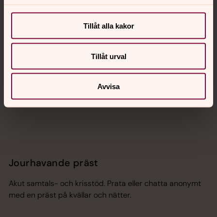
Kalender
Tillåt alla kakor
Hitta snabbt
Tillåt urval
Sociala kanaler
Avvisa
Jourhavande präst
Akut samtals- och krisstöd. Prata eller chatta anonymt
med en präst på kvällar och nätter.