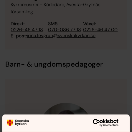
Kyrkomusiker - Körledare, Avesta-Grytnäs
församling
Direkt:
SMS:
Växel:
0226-46 47 18
070-086 77 18
0226-46 47 00
irina.levgran@svenskakyrkan.se
E-post:
Barn- & ungdomspedagoger