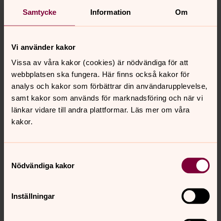
Samtycke
Information
Om
Vi använder kakor
Vissa av våra kakor (cookies) är nödvändiga för att
webbplatsen ska fungera. Här finns också kakor för
analys och kakor som förbättrar din användarupplevelse,
Lina Ahlberg
samt kakor som används för marknadsföring och när vi
Samordnare för barn- och ungdomsverksamhet,
länkar vidare till andra plattformar. Läs mer om våra
Församlingspedagog, Avesta-Grytnäs församling
kakor.
Direkt:
0226-46 47 42
Växel:
0226-46 47 00
karolina.ahlberg@svenskakyrkan.se
E-post:
Samtyckesval
Nödvändiga kakor
Inställningar