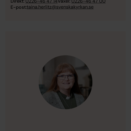
Direkt:
0226-46 47 14
Växel:
0226-46 47 00
taina.herlitz@svenskakyrkan.se
E-post: