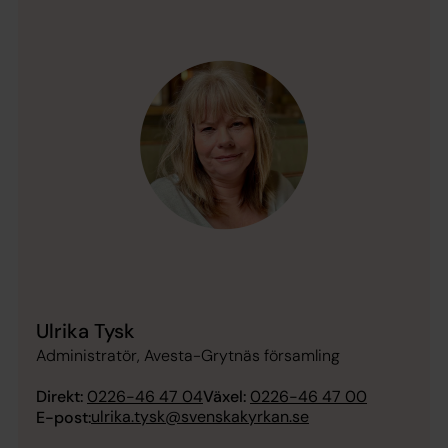
Ulrika Tysk
Administratör, Avesta-Grytnäs församling
Direkt:
0226-46 47 04
Växel:
0226-46 47 00
ulrika.tysk@svenskakyrkan.se
E-post: