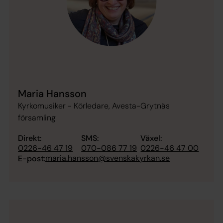
Maria Hansson
Kyrkomusiker - Körledare, Avesta-Grytnäs
församling
Direkt:
SMS:
Växel:
0226-46 47 19
070-086 77 19
0226-46 47 00
maria.hansson@svenskakyrkan.se
E-post: