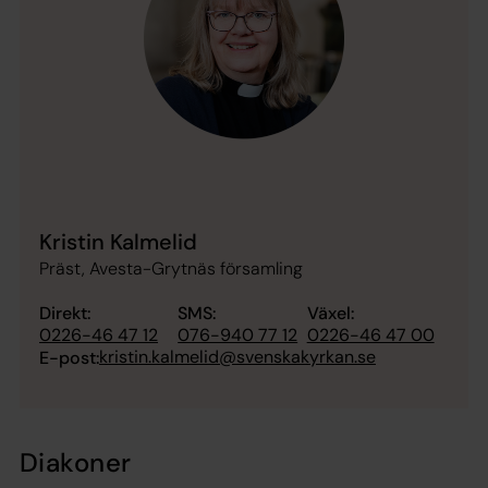
Kristin Kalmelid
Präst, Avesta-Grytnäs församling
Direkt:
SMS:
Växel:
0226-46 47 12
076-940 77 12
0226-46 47 00
kristin.kalmelid@svenskakyrkan.se
E-post:
Diakoner