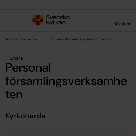
Till innehållet
Till undermeny
Sök
Meny
Avesta-Grytnäs församling
Personal församlingsverksamheten
Lyssna
Personal
församlingsverksamhe
ten
Kyrkoherde