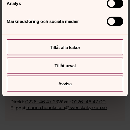
Analys
Marknadsföring och sociala medier
Tillåt alla kakor
Tillåt urval
Marina Henriksson
Avvisa
Barnledare, Avesta-Grytnäs församling
Direkt:
0226-46 47 23
Växel:
0226-46 47 00
marina.henriksson@svenskakyrkan.se
E-post: