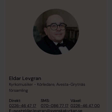
Eldar Levgran
Kyrkomusiker - Körledare, Avesta-Grytnäs
församling
Direkt:
SMS:
Växel:
0226-46 47 17
070-086 77 17
0226-46 47 00
eldar.levgran@svenskakyrkan.se
E-post: