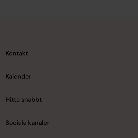
Tillbaka till toppen
Tillbaka till innehållet
Kontakt
Kalender
Hitta snabbt
Sociala kanaler