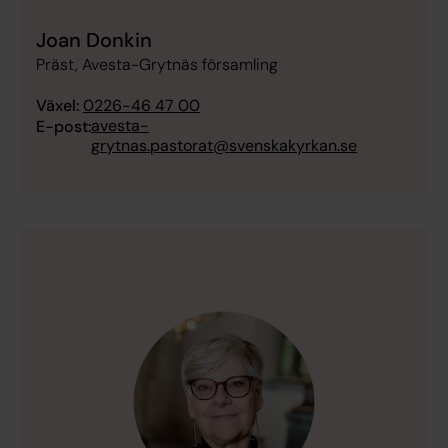
Joan Donkin
Präst, Avesta-Grytnäs församling
Växel:
0226-46 47 00
avesta-
E-post:
grytnas.pastorat@svenskakyrkan.se