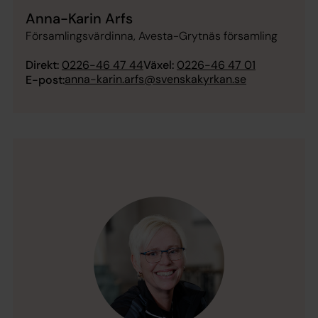
Anna-Karin Arfs
Församlingsvärdinna, Avesta-Grytnäs församling
Direkt:
0226-46 47 44
Växel:
0226-46 47 01
anna-karin.arfs@svenskakyrkan.se
E-post: