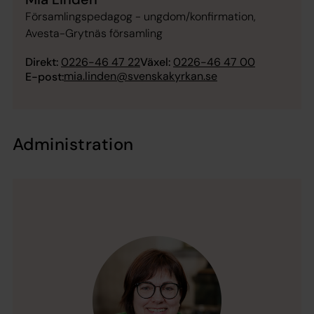
Församlingspedagog - ungdom/konfirmation,
Avesta-Grytnäs församling
Direkt:
0226-46 47 22
Växel:
0226-46 47 00
mia.linden@svenskakyrkan.se
E-post:
Administration