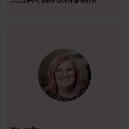
tiffany.larsson@svenskakyrkan.se
E-post:
Mia Lindén