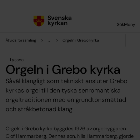
Till innehållet
Till undermeny
Sök
Meny
Åtvids församling
...
Orgeln i Grebo kyrka
Lyssna
Orgeln i Grebo kyrka
Såväl klangligt som tekniskt ansluter Grebo
kyrkas orgel till den tyska senromantiska
orgeltraditionen med en grundtonsmättad
och stråkbetonad klang.
Orgeln i Grebo kyrka byggdes 1926 av orgelbyggaren
Olof Hammarberg. Dennes son, Nils Hammarberg, gjorde