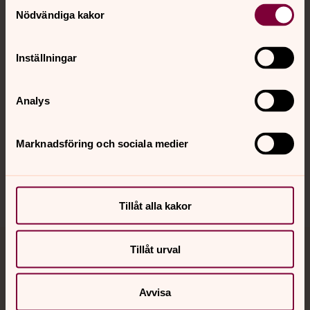
Samtyckesval
Nödvändiga kakor
Kalender
Inställningar
Hitta snabbt
Analys
Marknadsföring och sociala medier
Sociala kanaler
Tillåt alla kakor
Tillåt urval
Jourhavande präst
Akut samtals- och krisstöd. Prata eller chatta anonymt
Avvisa
med en präst på kvällar och nätter.