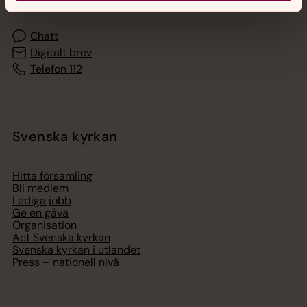
Chatt
Digitalt brev
Telefon 112
Svenska kyrkan
Hitta församling
Bli medlem
Lediga jobb
Ge en gåva
Organisation
Act Svenska kyrkan
Svenska kyrkan i utlandet
Press – nationell nivå