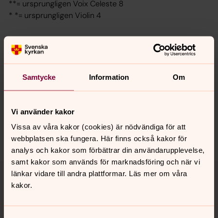
**= ursprungligen Voix Celeste 8
* *= ursprungligen Violin 4
Senast ändrad 20 april 2016
Synpunkter eller frågor på sidans
Samtycke
Information
Om
innehåll?
atvids.forsamling@svenskakyrkan.se
Vi använder kakor
Dela
Vissa av våra kakor (cookies) är nödvändiga för att
webbplatsen ska fungera. Här finns också kakor för
analys och kakor som förbättrar din användarupplevelse,
samt kakor som används för marknadsföring och när vi
Tillbaka till toppen
Tillbaka till innehållet
länkar vidare till andra plattformar. Läs mer om våra
kakor.
Kontakt