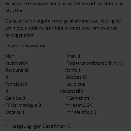
en smärre omdisponering av verket varvid tre stämmor
utbyttes.
Då nuvarande orgel av många skäl känns otillräcklig för
att möta nutidens krav förs diskussioner om eventuell
nybyggnation.
Orgelns disposition:
Man. I Man. II
(svällverk) Ped (transmitterad fr. hv. )
Borduna 16 Rörflöjt
8 Subbas 16
Principal 8 Salicional
8 Violoncell 8
Gamba 8 *Gemshorn 4
Fl. Harmonique 8 **Nasat 2 2/3
Oktava 4 ***Waldflöjt 2
* = ursprungligen Basetthorn 8