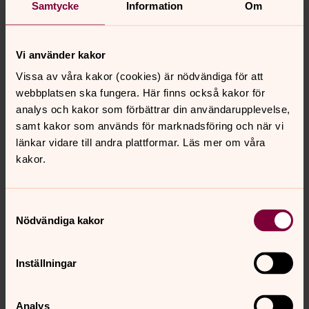
Samtycke
Information
Om
Oktava 8
Koralbas 4
Fagott 16
Vi använder kakor
Vissa av våra kakor (cookies) är nödvändiga för att
* = gammal stämma
webbplatsen ska fungera. Här finns också kakor för
** = av gammal stämma
analys och kakor som förbättrar din användarupplevelse,
samt kakor som används för marknadsföring och när vi
länkar vidare till andra plattformar. Läs mer om våra
kakor.
Senast ändrad 1 november 2017
Synpunkter eller frågor på sidans
Samtyckesval
innehåll?
Nödvändiga kakor
atvids.forsamling@svenskakyrkan.se
Inställningar
Dela
Analys