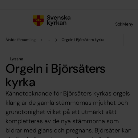
Till innehållet
Till undermeny
Sök
Meny
Åtvids församling
...
Orgeln i Björsäters kyrka
Lyssna
Orgeln i Björsäters
kyrka
Kännetecknande för Björsäters kyrkas orgels
klang är de gamla stämmornas mjukhet och
grundtonighet vilket på ett utmärkt sätt
kompletteras av de nya stämmorna som
bidrar med glans och pregnans. Björsäter kan