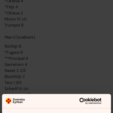
*Oktava 4
*Flöjt 4
*Oktava 2
Mixtur IV ch.
Trumpet 8
Man II (svällverk)
Rörflöjt 8
*Fugara 8
**Principal 4
Gemshorn 4
Nasat 2 2/3
Blockflöjt 2
Ters 1 3/5
Scharff IV ch.
Dulcianregal 8
Pedal
**Subbas 16