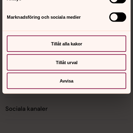
Tillbaka till toppen
Tillbaka till innehållet
Marknadsföring och sociala medier
Kontakt
Tillåt alla kakor
Tillåt urval
Kalender
Avvisa
Hitta snabbt
Sociala kanaler