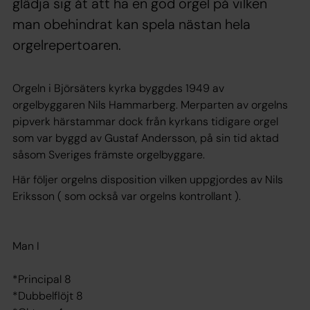
glädja sig åt att ha en god orgel på vilken
man obehindrat kan spela nästan hela
orgelrepertoaren.
Orgeln i Björsäters kyrka byggdes 1949 av
orgelbyggaren Nils Hammarberg. Merparten av orgelns
pipverk härstammar dock från kyrkans tidigare orgel
som var byggd av Gustaf Andersson, på sin tid aktad
såsom Sveriges främste orgelbyggare.
Här följer orgelns disposition vilken uppgjordes av Nils
Eriksson ( som också var orgelns kontrollant ).
Man I
*Principal 8
*Dubbelflöjt 8