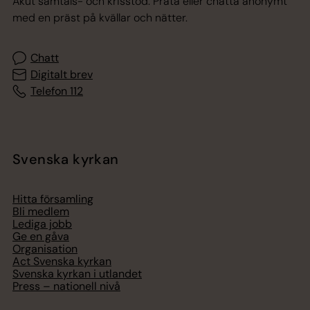
Akut samtals- och krisstöd. Prata eller chatta anonymt
med en präst på kvällar och nätter.
Chatt
Digitalt brev
Telefon 112
Svenska kyrkan
Hitta församling
Bli medlem
Lediga jobb
Ge en gåva
Organisation
Act Svenska kyrkan
Svenska kyrkan i utlandet
Press – nationell nivå