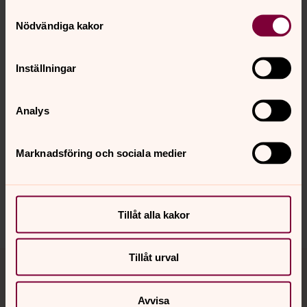
Samtyckesval
Nödvändiga kakor
Inställningar
Analys
Synpunkter eller frågor på sidans
Marknadsföring och sociala medier
innehåll?
atvids.forsamling@svenskakyrkan.se
Dela
Tillåt alla kakor
Tillbaka till toppen
Tillbaka till innehållet
Tillåt urval
Avvisa