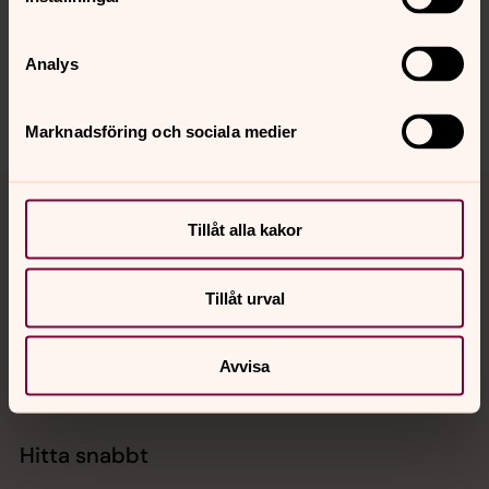
Synpunkter eller frågor på sidans
innehåll?
Analys
atvids.forsamling@svenskakyrkan.se
Marknadsföring och sociala medier
Tillbaka till toppen
Tillbaka till innehållet
Tillåt alla kakor
Kontakt
Tillåt urval
Avvisa
Kalender
Hitta snabbt