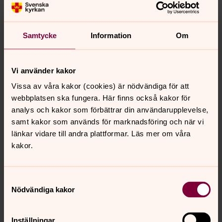
grundtonsmättad och stråkbetonad klang.
Orgeln i Värna kyrka
Samtycke
Information
Om
Då den gamla orgeln i Värna kyrka, vilken var byggd av
Åkerman och Lund 1948 , började att fungera allt sämre
Vi använder kakor
och uppvisade stora tecken på allmän förslitning
Vissa av våra kakor (cookies) är nödvändiga för att
väcktes tanken på en ny orgel.
webbplatsen ska fungera. Här finns också kakor för
analys och kakor som förbättrar din användarupplevelse,
Orgeln i Yxnerums kyrka
samt kakor som används för marknadsföring och när vi
I Yxnerums kyrka invigdes en digital orgel av samma
länkar vidare till andra plattformar. Läs mer om våra
fabrikat och modell som den i Värna 1991. Den har blivit
kakor.
en stor tillgång för församlingens musikliv och fungerar
utmärkt såväl till liturgiskt som solistiskt orgelspel. Den
gamla orgeln finns dock kvar!
Samtyckesval
Nödvändiga kakor
Inställningar