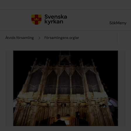
Till innehållet
Till undermeny
Sök
Meny
Åtvids församling
Församlingens orglar