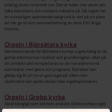
präktig, bred romantisk ton. Den är heller inte oäven att
tolka barockens och nutidens mästare på. Då orgeln har
en synnerligen spännande bakgrund är det på sin plats
att här ge en kort sammanfattning av dess 100-åriga
historia.
Orgeln i Björsäters kyrka
Kännetecknande för Björsäters kyrkas orgels klang är de
gamla stämmornas mjukhet och grundtonighet vilket på
ett utmärkt sätt kompletteras av de nya stämmorna
som bidrar med glans och pregnans. Björsäter kan
glädja sig åt att ha en god orgel på vilken man
obehindrat kan spela nästan hela orgelrepertoaren.
Orgeln i Grebo kyrka
Såväl klangligt som tekniskt ansluter Grebo kyrkas orgel
till den tyska senromantiska orgeltraditionen med en