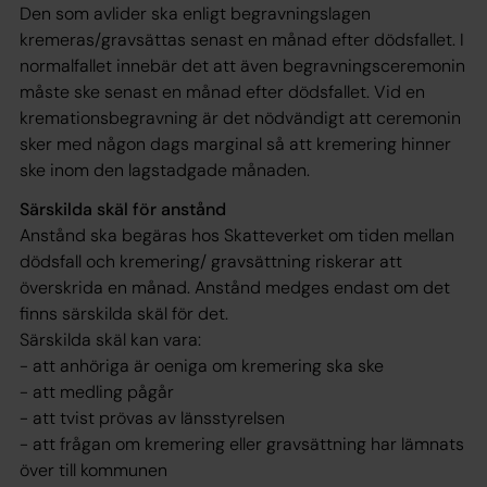
Den som avlider ska enligt begravningslagen
kremeras/gravsättas senast en månad efter dödsfallet. I
normalfallet innebär det att även begravningsceremonin
måste ske senast en månad efter dödsfallet. Vid en
kremationsbegravning är det nödvändigt att ceremonin
sker med någon dags marginal så att kremering hinner
ske inom den lagstadgade månaden.
Särskilda skäl för anstånd
Anstånd ska begäras hos Skatteverket om tiden mellan
dödsfall och kremering/ gravsättning riskerar att
överskrida en månad. Anstånd medges endast om det
finns särskilda skäl för det.
Särskilda skäl kan vara:
- att anhöriga är oeniga om kremering ska ske
- att medling pågår
- att tvist prövas av länsstyrelsen
- att frågan om kremering eller gravsättning har lämnats
över till kommunen