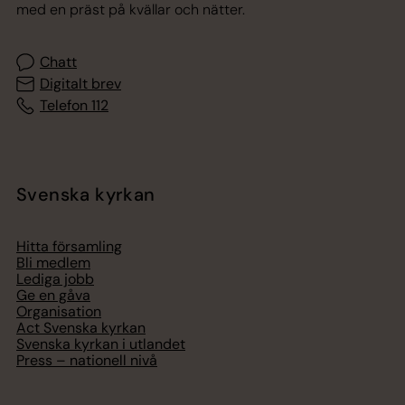
med en präst på kvällar och nätter.
Chatt
Digitalt brev
Telefon 112
Svenska kyrkan
Hitta församling
Bli medlem
Lediga jobb
Ge en gåva
Organisation
Act Svenska kyrkan
Svenska kyrkan i utlandet
Press – nationell nivå