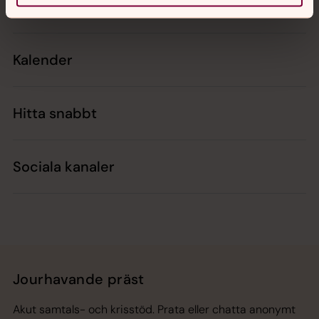
Kontakt
Kalender
Hitta snabbt
Sociala kanaler
Jourhavande präst
Akut samtals- och krisstöd. Prata eller chatta anonymt