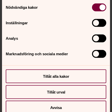
Samtyckesval
Nödvändiga kakor
Foto: Ninna Burgman
Inställningar
Analys
Senast ändrad 5 december 2019
Synpunkter eller frågor på sidans
Marknadsföring och sociala medier
innehåll?
askim.forsamling@svenskakyrkan.se
Dela
Tillåt alla kakor
Tillbaka till toppen
Tillbaka till innehållet
Tillåt urval
Avvisa