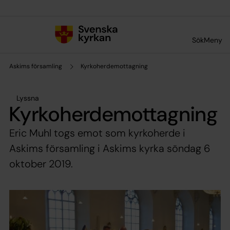
Till innehållet
Till undermeny
Sök
Meny
Askims församling
Kyrkoherdemottagning
Lyssna
Kyrkoherdemottagning
Eric Muhl togs emot som kyrkoherde i
Askims församling i Askims kyrka söndag 6
oktober 2019.