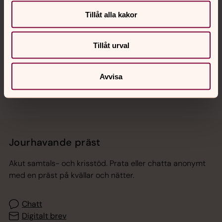
Tillåt alla kakor
Hitta snabbt
Tillåt urval
Sociala kanaler
Avvisa
Jourhavande präst
Akut samtals- och krisstöd. Prata eller chatta anonymt
med en präst på kvällar och nätter.
Chatt
Digitalt brev