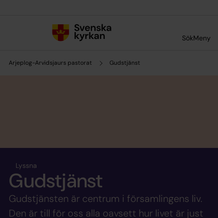
Till innehållet
Till undermeny
Sök
Meny
Arjeplog-Arvidsjaurs pastorat
Gudstjänst
Lyssna
Gudstjänst
Gudstjänsten är centrum i församlingens liv.
Den är till för oss alla oavsett hur livet är just