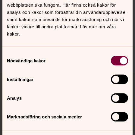
webbplatsen ska fungera. Här finns också kakor för
analys och kakor som förbättrar din användarupplevelse,
samt kakor som används för marknadsföring och när vi
Senast ändrad 23 september 2025
länkar vidare till andra plattformar. Läs mer om våra
Synpunkter eller frågor på sidans
kakor.
innehåll?
arjeplog.arvidsjaur@svenskakyrkan.se
Samtyckesval
Dela
Nödvändiga kakor
Tillbaka till toppen
Tillbaka till innehållet
Inställningar
Analys
Kontakt
Marknadsföring och sociala medier
Kalender