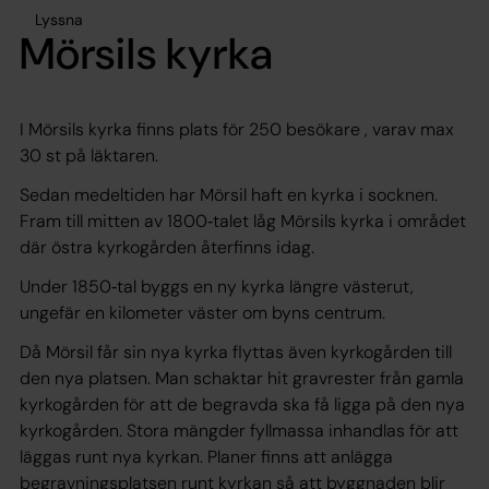
Lyssna
Mörsils kyrka
I Mörsils kyrka finns plats för 250 besökare , varav max
30 st på läktaren.
Sedan medeltiden har Mörsil haft en kyrka i socknen.
Fram till mitten av 1800‐talet låg Mörsils kyrka i området
där östra kyrkogården återfinns idag.
Under 1850‐tal byggs en ny kyrka längre västerut,
ungefär en kilometer väster om byns centrum.
Då Mörsil får sin nya kyrka flyttas även kyrkogården till
den nya platsen. Man schaktar hit gravrester från gamla
kyrkogården för att de begravda ska få ligga på den nya
kyrkogården. Stora mängder fyllmassa inhandlas för att
läggas runt nya kyrkan. Planer finns att anlägga
begravningsplatsen runt kyrkan så att byggnaden blir