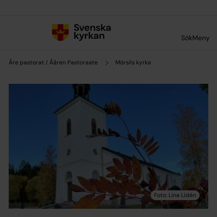
Till innehållet
Till undermeny
Sök
Meny
Åre pastorat / Ååren Pastoraate
Mörsils kyrka