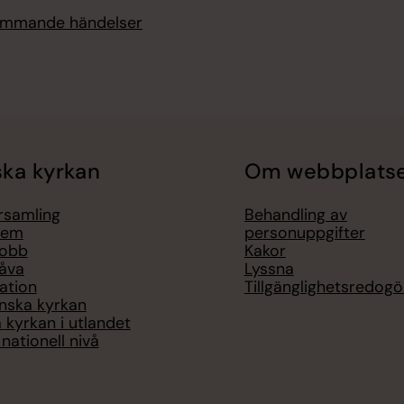
kommande händelser
ka kyrkan
Om webbplats
örsamling
Behandling av
lem
personuppgifter
jobb
Kakor
åva
Lyssna
ation
Tillgänglighetsredogö
nska kyrkan
 kyrkan i utlandet
nationell nivå