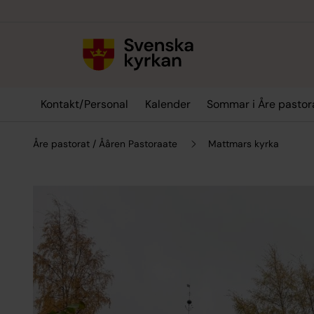
Till innehållet
Till undermeny
Kontakt/Personal
Kalender
Sommar i Åre pastor
Åre pastorat / Ååren Pastoraate
Mattmars kyrka