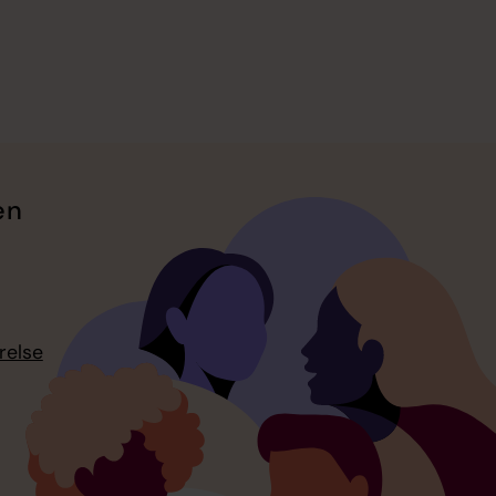
en
relse