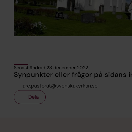
Senast ändrad 28 december 2022
Synpunkter eller frågor på sidans i
are.pastorat@svenskakyrkan.se
Dela
Tillbaka till toppen
Tillbaka till innehållet