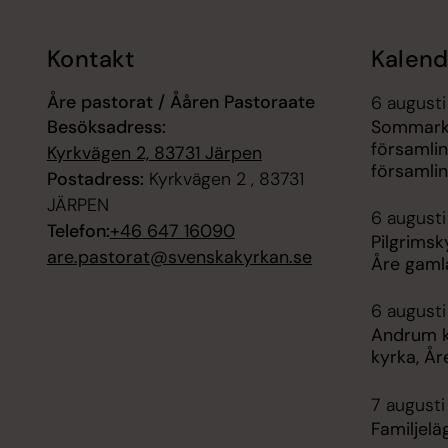
Kontakt
Kalend
Åre pastorat / Ååren Pastoraate
6 augusti
Besöksadress:
Sommarkul
församli
Kyrkvägen 2, 83731 Järpen
församli
Postadress:
Kyrkvägen 2 , 83731
JÄRPEN
6 augusti
Telefon:
+46 647 16090
Pilgrimsk
are.pastorat@svenskakyrkan.se
Åre gaml
6 augusti
Andrum k
kyrka, År
7 augusti
Familjelä