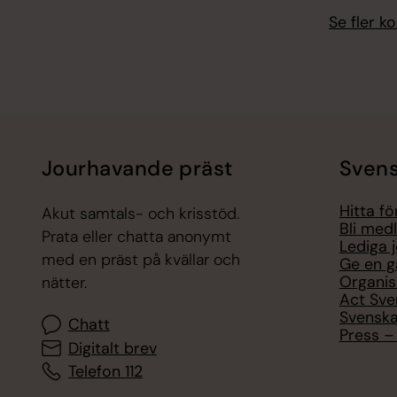
Se fler 
Jourhavande präst
Svens
Hitta f
Akut samtals- och krisstöd.
Bli med
Prata eller chatta anonymt
Lediga 
med en präst på kvällar och
Ge en g
Organis
nätter.
Act Sve
Svenska
Chatt
Press – 
Digitalt brev
Telefon 112