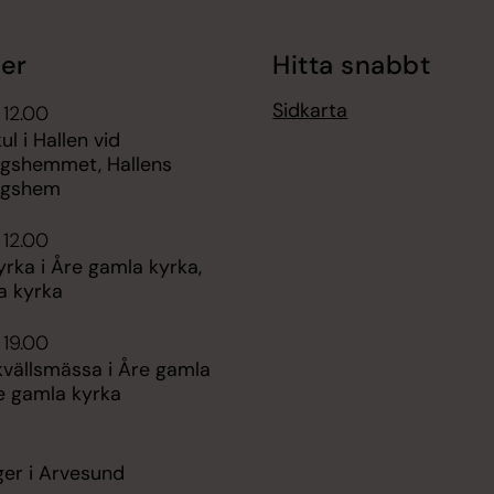
er
Hitta snabbt
Sidkarta
 12.00
 i Hallen vid
ngshemmet, Hallens
ngshem
 12.00
yrka i Åre gamla kyrka,
a kyrka
 19.00
vällsmässa i Åre gamla
e gamla kyrka
ger i Arvesund