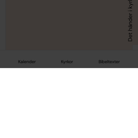
Kalender
Kyrkor
Bibeltexter