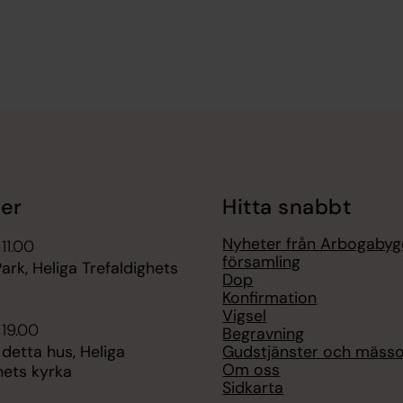
er
Hitta snabbt
Nyheter från Arbogaby
11.00
församling
ark, Heliga Trefaldighets
Dop
Konfirmation
Vigsel
 19.00
Begravning
Gudstjänster och mäss
 detta hus, Heliga
Om oss
hets kyrka
Sidkarta