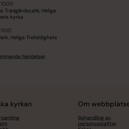
 10.00
s Trädgårdscafé, Heliga
hets kyrka
 11.00
ark, Heliga Trefaldighets
kommande händelser
ka kyrkan
Om webbplats
örsamling
Behandling av
lem
personuppgifter