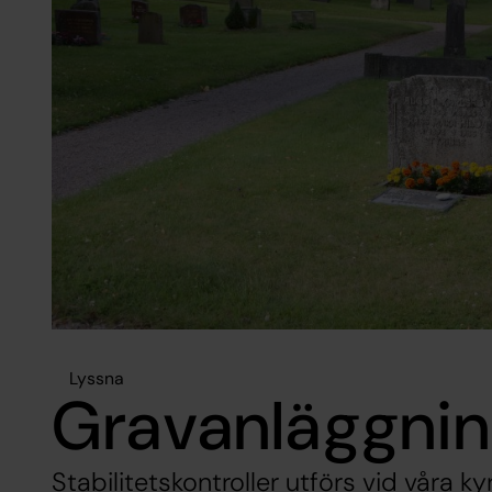
Lyssna
Gravanläggnin
Stabilitetskontroller utförs vid våra ky