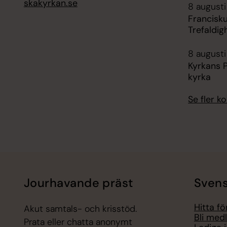
skakyrkan.se
8 augusti
Francisku
Trefaldig
8 augusti
Kyrkans P
kyrka
Se fler 
Jourhavande präst
Svens
Hitta f
Akut samtals- och krisstöd.
Bli med
Prata eller chatta anonymt