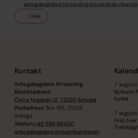
arbogabygdens.forsamling@svenskakyrkan.se
Dela
Tillbaka till toppen
Tillbaka till innehållet
Kontakt
Kalend
Arbogabygdens församling
7 augusti 
Besöksadress:
Kyrkans P
kyrka
Östra Nygatan 12, 73230 Arboga
Postadress:
Box 155, 73223
7 augusti
Arboga
Frid över
Telefon:
+46 589 88400
Trefaldig
arbogabygdens.forsamling@sven