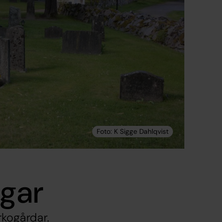
gar
rkogårdar.