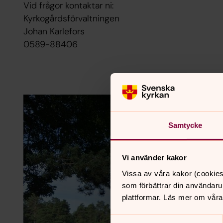
Vid frågor kontaktar ni:
Kyrkogårdsförvaltningen
Johan Karlefors
0589-88406
Samtycke
Vi använder kakor
Vissa av våra kakor (cookies
som förbättrar din användaru
plattformar. Läs mer om våra
Samtyckesval