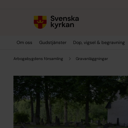
Till innehållet
Till undermeny
Om oss
Gudstjänster
Dop, vigsel & begravning
Arbogabygdens församling
Gravanläggningar