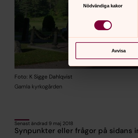
Nödvändiga kakor
Avvisa
Foto: K Sigge Dahlqvist
Gamla kyrkogården
Senast ändrad 9 maj 2018
Synpunkter eller frågor på sidans i