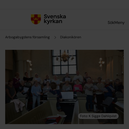
Till innehållet
Till undermeny
Sök
Meny
Arbogabygdens församling
Diakonikören