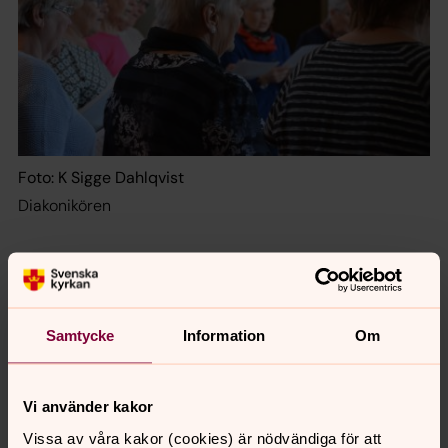
Foto: K Sigge Dahlqvist
Diakonikören
Anna Ytterberg
Kyrkomusiker
Samtycke
Information
Om
Direkt:
0589-884 68
anna.ytterberg@svenskakyrkan.se
E-post:
Vi använder kakor
Vissa av våra kakor (cookies) är nödvändiga för att