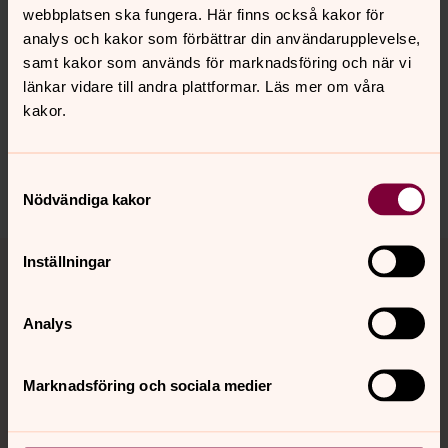
webbplatsen ska fungera. Här finns också kakor för
analys och kakor som förbättrar din användarupplevelse,
samt kakor som används för marknadsföring och när vi
Senast ändrad 11 april 2023
länkar vidare till andra plattformar. Läs mer om våra
Synpunkter eller frågor på sidans
kakor.
innehåll?
arbogabygdens.forsamling@svenskakyrkan.se
Samtyckesval
Dela
Nödvändiga kakor
Tillbaka till toppen
Tillbaka till innehållet
Inställningar
Analys
Kontakt
Marknadsföring och sociala medier
Kalender