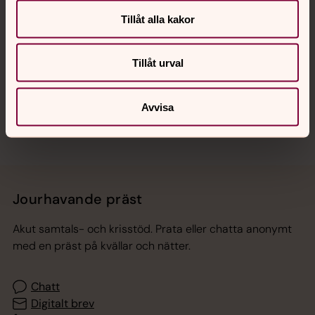
Tillåt alla kakor
Hitta snabbt
Tillåt urval
Sociala kanaler
Avvisa
Jourhavande präst
Akut samtals- och krisstöd. Prata eller chatta anonymt
med en präst på kvällar och nätter.
Chatt
Digitalt brev