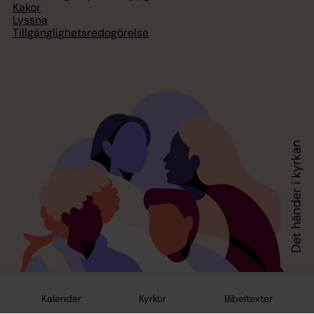
Kakor
Lyssna
Tillgänglighetsredogörelse
Kalender
Kyrkor
Bibeltexter