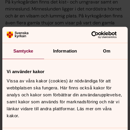
På kyrkogården finns det kist- och urngravar samt en
minneslund. Minneslunden ligger i det nordöstra hörnet
och är en vilsam och lummig plats. På kyrkogården finns
även flera gamla thujor som visar på vart den gamla
kyrkogården slutade.
Samtycke
Information
Om
Senast ändrad 1 februari 2021
Synpunkter eller frågor på sidans
innehåll?
Vi använder kakor
aneby.pastorat@svenskakyrkan.se
Vissa av våra kakor (cookies) är nödvändiga för att
webbplatsen ska fungera. Här finns också kakor för
Dela
analys och kakor som förbättrar din användarupplevelse,
samt kakor som används för marknadsföring och när vi
Tillbaka till toppen
Tillbaka till innehållet
länkar vidare till andra plattformar. Läs mer om våra
kakor.