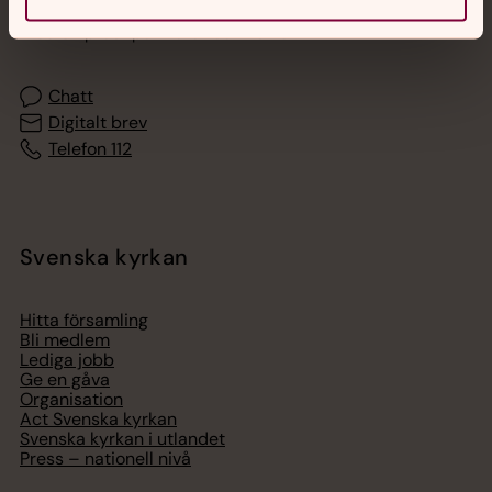
Akut samtals- och krisstöd. Prata eller chatta anonymt
med en präst på kvällar och nätter.
Chatt
Digitalt brev
Telefon 112
Svenska kyrkan
Hitta församling
Bli medlem
Lediga jobb
Ge en gåva
Organisation
Act Svenska kyrkan
Svenska kyrkan i utlandet
Press – nationell nivå