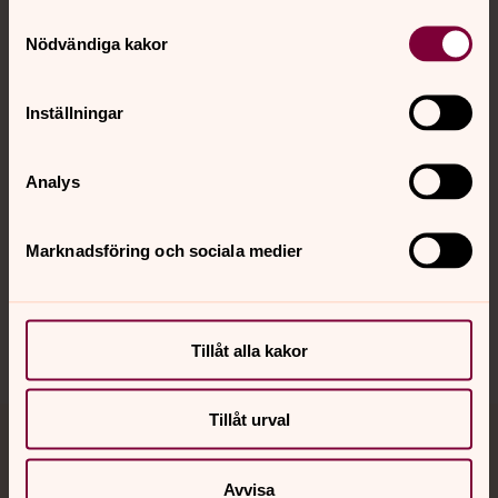
Samtyckesval
Kontakt
Nödvändiga kakor
Kalender
Inställningar
Analys
Hitta snabbt
Marknadsföring och sociala medier
Sociala kanaler
Tillåt alla kakor
Tillåt urval
Jourhavande präst
Avvisa