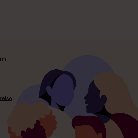
en
relse