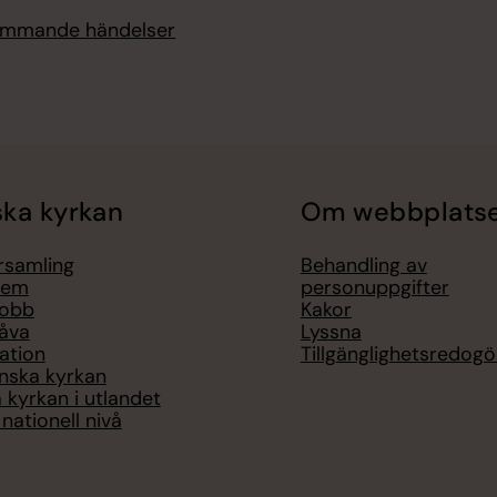
kommande händelser
ka kyrkan
Om webbplats
örsamling
Behandling av
lem
personuppgifter
jobb
Kakor
åva
Lyssna
ation
Tillgänglighetsredogö
nska kyrkan
 kyrkan i utlandet
nationell nivå