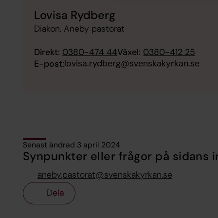
Lovisa Rydberg
Diakon, Aneby pastorat
Direkt:
0380-474 44
Växel:
0380-412 25
lovisa.rydberg@svenskakyrkan.se
E-post:
Senast ändrad 3 april 2024
Synpunkter eller frågor på sidans i
aneby.pastorat@svenskakyrkan.se
Dela