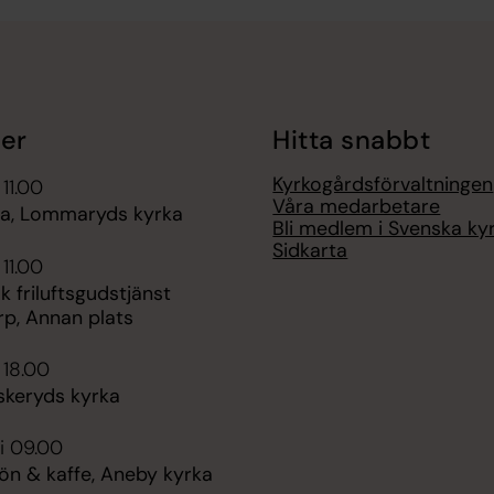
er
Hitta snabbt
Kyrkogårdsförvaltningen
 11.00
Våra medarbetare
a, Lommaryds kyrka
Bli medlem i Svenska ky
Sidkarta
 11.00
 friluftsgudstjänst
rp, Annan plats
 18.00
skeryds kyrka
i 09.00
n & kaffe, Aneby kyrka