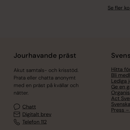
Se fler 
Jourhavande präst
Svens
Hitta f
Akut samtals- och krisstöd.
Bli med
Prata eller chatta anonymt
Lediga 
med en präst på kvällar och
Ge en g
Organis
nätter.
Act Sve
Svenska
Chatt
Press – 
Digitalt brev
Telefon 112