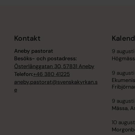
Tillbaka till toppen
Tillbaka till innehållet
Kontakt
Kalend
Aneby pastorat
9 augusti
Besöks- och postadress:
Högmäss
Österlånggatan 30, 57831 Aneby
9 augusti
Telefon:
+46 380 41225
Ekumenisk
aneby.pastorat@svenskakyrkan.s
Fribjörna
e
9 augusti
Mässa, A
10 august
Morgonbö