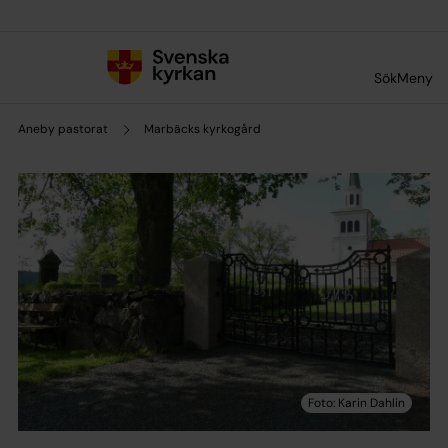
Till innehållet
Till undermeny
Sök
Meny
Aneby pastorat
Marbäcks kyrkogård