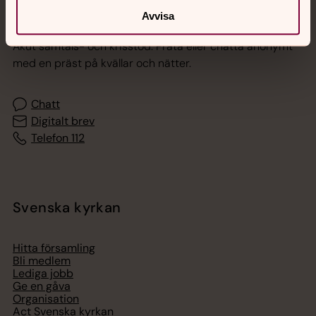
Jourhavande präst
Avvisa
Akut samtals- och krisstöd. Prata eller chatta anonymt
med en präst på kvällar och nätter.
Chatt
Digitalt brev
Telefon 112
Svenska kyrkan
Hitta församling
Bli medlem
Lediga jobb
Ge en gåva
Organisation
Act Svenska kyrkan