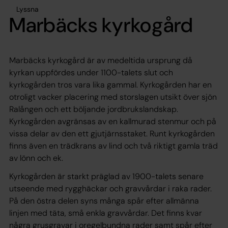
Lyssna
Marbäcks kyrkogård
Marbäcks kyrkogård är av medeltida ursprung då
kyrkan uppfördes under 1100-talets slut och
kyrkogården tros vara lika gammal. Kyrkogården har en
otroligt vacker placering med storslagen utsikt över sjön
Ralången och ett böljande jordbrukslandskap.
Kyrkogården avgränsas av en kallmurad stenmur och på
vissa delar av den ett gjutjärnsstaket. Runt kyrkogården
finns även en trädkrans av lind och två riktigt gamla träd
av lönn och ek.
Kyrkogården är starkt präglad av 1900-talets senare
utseende med rygghäckar och gravvårdar i raka rader.
På den östra delen syns många spår efter allmänna
linjen med täta, små enkla gravvårdar. Det finns kvar
några grusgravar i oregelbundna rader samt spår efter