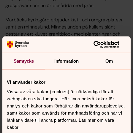
grusgravar som nu är besådda med gräs.
Marbäcks kyrkogård erbjuder kist- och urngravplatser
samt en minneslund. Minneslunden på kullens slänt
består av ett kluvet granitblock med planteringar och
den stora ekens vilsamma skugga. Norr om kyrkan finns
en yta med gräs som inte används för gravsättningar.
Samtycke
Information
Om
Senast ändrad 1 februari 2021
Synpunkter eller frågor på sidans
Vi använder kakor
innehåll?
Vissa av våra kakor (cookies) är nödvändiga för att
webbplatsen ska fungera. Här finns också kakor för
aneby.pastorat@svenskakyrkan.se
analys och kakor som förbättrar din användarupplevelse,
Dela
samt kakor som används för marknadsföring och när vi
länkar vidare till andra plattformar. Läs mer om våra
kakor.
Tillbaka till toppen
Tillbaka till innehållet