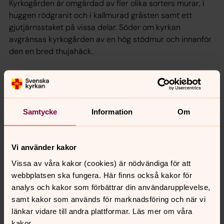
Kyrkogården är omgärdad av fler olika sorters murar, i
huggen rödgranit och i kallmurad gråsten samt ett
gjutjärnsstaket på vissa delar. Söder om kyrkan
avgränsas kyrkogården av en hög stödmur och innanför
den en bred thujahäck.
På Lommaryd kyrkogård finns även pastoratets
uppsamlingsplats för borttagna gravvårdar som kan
återanvändas.
Samtycke
Information
Om
Vi använder kakor
Senast ändrad 1 februari 2021
Synpunkter eller frågor på sidans
Vissa av våra kakor (cookies) är nödvändiga för att
innehåll?
webbplatsen ska fungera. Här finns också kakor för
aneby.pastorat@svenskakyrkan.se
analys och kakor som förbättrar din användarupplevelse,
samt kakor som används för marknadsföring och när vi
Dela
länkar vidare till andra plattformar. Läs mer om våra
kakor.