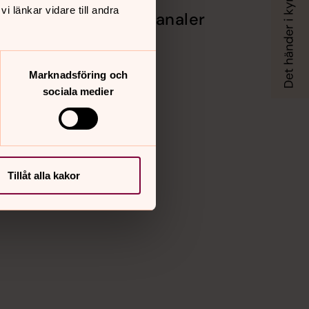
 länkar vidare till andra
Sociala kanaler
Facebook
Instagram
rkan
Vimeo
Marknadsföring och
sociala medier
Tillåt alla kakor