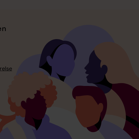
en
relse