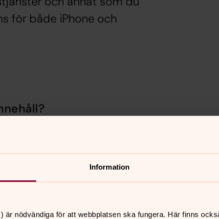
stjänster och annat som du
inns för både iPhone och
nnehåll?
Information
) är nödvändiga för att webbplatsen ska fungera. Här finns ocks