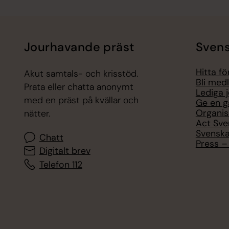
Jourhavande präst
Svens
Hitta f
Akut samtals- och krisstöd.
Bli med
Prata eller chatta anonymt
Lediga 
med en präst på kvällar och
Ge en g
Organis
nätter.
Act Sve
Svenska
Chatt
Press – 
Digitalt brev
Telefon 112