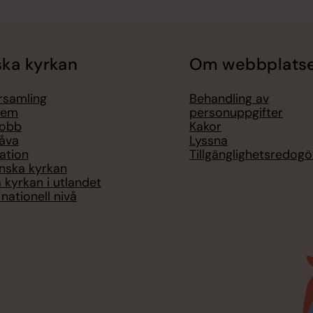
ka kyrkan
Om webbplats
örsamling
Behandling av
lem
personuppgifter
jobb
Kakor
åva
Lyssna
ation
Tillgänglighetsredogö
nska kyrkan
 kyrkan i utlandet
nationell nivå