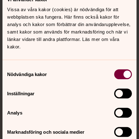
Vissa av våra kakor (cookies) är nödvändiga för att
Kalender
webbplatsen ska fungera. Här finns också kakor för
analys och kakor som förbättrar din användarupplevelse,
samt kakor som används för marknadsföring och när vi
länkar vidare till andra plattformar. Läs mer om våra
Hitta snabbt
kakor.
Sociala kanaler
Samtyckesval
Nödvändiga kakor
Inställningar
Jourhavande präst
Analys
Akut samtals- och krisstöd. Prata eller chatta anonymt
Marknadsföring och sociala medier
med en präst på kvällar och nätter.