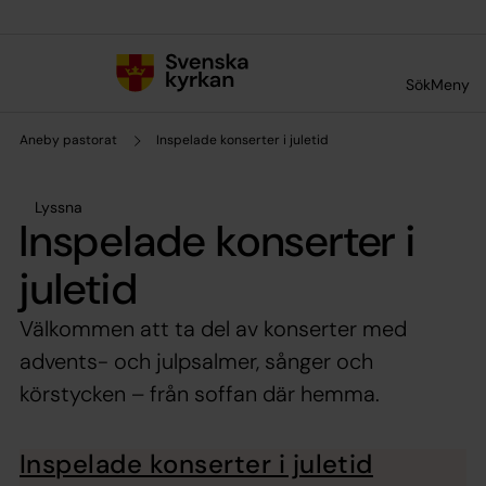
Till innehållet
Till undermeny
Sök
Meny
Aneby pastorat
Inspelade konserter i juletid
Lyssna
Inspelade konserter i
juletid
Välkommen att ta del av konserter med
advents- och julpsalmer, sånger och
körstycken – från soffan där hemma.
Inspelade konserter i juletid