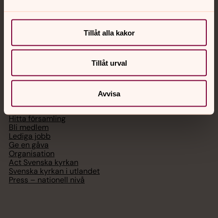
Chatt
Digitalt brev
Tillåt alla kakor
Telefon 112
Tillåt urval
Svenska kyrkan
Avvisa
Hitta församling
Bli medlem
Lediga jobb
Ge en gåva
Organisation
Act Svenska kyrkan
Svenska kyrkan i utlandet
Press – nationell nivå