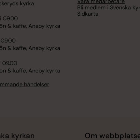
Våra medarbetare
skeryds kyrka
Bli medlem i Svenska ky
Sidkarta
i 09.00
n & kaffe, Aneby kyrka
i 09.00
n & kaffe, Aneby kyrka
i 09.00
n & kaffe, Aneby kyrka
kommande händelser
ka kyrkan
Om webbplats