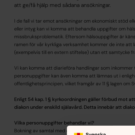
att ge/få hjälp med sådana ansökningar.
I de fall vi tar emot ansökningar om ekonomiskt stöd el
eller intyg kan vi komma att behandla uppgifter om häls
missbruksproblematik. Eftersom hälsouppgifter är kän
ramen för vår kyrkliga verksamhet kommer de inte att 
(exempelvis till en extern stiftelse) utan ett samtycke fr
Vi kan komma att diarieföra handlingar som inkommer til
personuppgifter kan även komma att lämnas ut i enlig
offentlighetsprincipen, vilket framgår av 11 § lagen om 
Enligt 54 kap. 1 § kyrkoordningen gäller förbud mot at
diakon under enskild själavård. Detta innebär att diako
Vilka personuppgifter behandlar vi?
Bokning av samtal med diakon sker oftast via telefon e