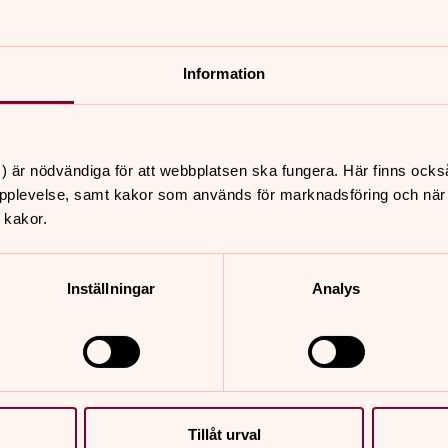
s i låst kassaskåp. Personuppgifter
att ansöka ur externa fonder.
Information
telefonnummer, e-postadress, personnummer.
ga uppgifter som lämnas under samtalet.
ökan behandlas även adress, kontonummer,
ev. hälsotillstånd och ev. missbruksproblem.
) är nödvändiga för att webbplatsen ska fungera. Här finns ocks
pplevelse, samt kakor som används för marknadsföring och när vi
 kakor.
esanteckningar från samtalet gallras när de
de ansökan om ekonomiskt bistånd och intyg
Inställningar
Analys
os oss. Uppgifter om utbetalning av medel
gen.
onuppgifter om inte annat nämns ovan. För
dningen, se startsidan för denna
Tillåt urval
till oss och vårt dataskyddsombud.