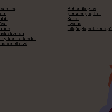
örsamling
Behandling av
lem
personuppgifter
jobb
Kakor
åva
Lyssna
ation
Tillgänglighetsredogö
nska kyrkan
 kyrkan i utlandet
nationell nivå