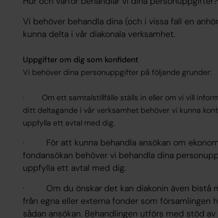
Hur och varför behandlar vi dina personuppgifter
Vi behöver behandla dina (och i vissa fall en anhö
kunna delta i vår diakonala verksamhet.
Uppgifter om dig som konfident
Vi behöver dina personuppgifter på följande grunder:
· Om ett samtalstillfälle ställs in eller om vi vill inf
ditt deltagande i vår verksamhet behöver vi kunna konta
uppfylla ett avtal med dig.
· För att kunna behandla ansökan om ekonomisk
fondansökan behöver vi behandla dina personuppgi
uppfylla ett avtal med dig.
· Om du önskar det kan diakonin även bistå m
från egna eller externa fonder som församlingen har,
sådan ansökan. Behandlingen utförs med stöd av vå