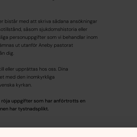
ler bistår med att skriva sådana ansökningar
otillstånd, såsom sjukdomshistoria eller
sliga personuppgifter som vi behandlar inom
lämnas ut utanför Aneby pastorat
ån dig.
l eller upprättas hos oss. Dina
het med den inomkyrkliga
Svenska kyrkan.
t röja uppgifter som har anförtrotts en
nen har tystnadsplikt.
ller e-post. Vid samtalet med diakonen kan