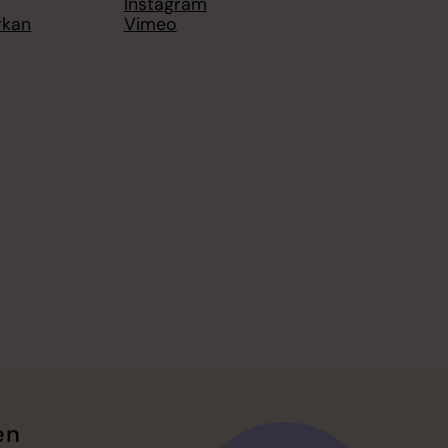
Instagram
rkan
Vimeo
en