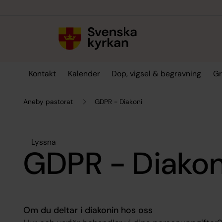
Till innehållet
Till undermeny
Kontakt
Kalender
Dop, vigsel & begravning
Gr
Aneby pastorat
GDPR - Diakoni
Lyssna
GDPR - Diakon
Om du deltar i diakonin hos oss