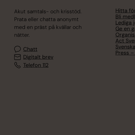
Hitta f
Akut samtals- och krisstöd.
Bli med
Prata eller chatta anonymt
Lediga 
med en präst på kvällar och
Ge en g
Organis
nätter.
Act Sve
Svenska
Chatt
Press – 
Digitalt brev
Telefon 112