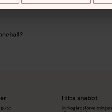
nnehåll?
er
Hitta snabbt
Kyrkogårdsförvaltningen
 18.00