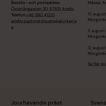
Besöks- och postadress:
Mässa, A
Österlånggatan 30, 57831 Aneby
10 august
Telefon:
+46 380 41225
Morgonbö
aneby.pastorat@svenskakyrkan.s
e
11 august
Morgonbö
12 august
Morgonbö
Se fler 
Jourhavande präst
Svens