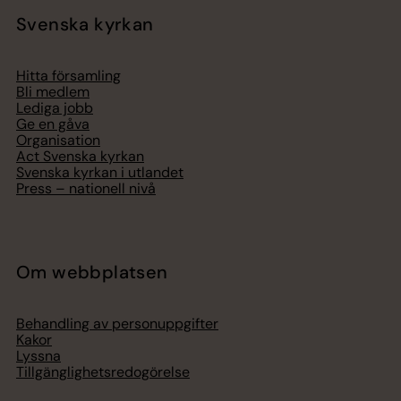
Svenska kyrkan
Hitta församling
Bli medlem
Lediga jobb
Ge en gåva
Organisation
Act Svenska kyrkan
Svenska kyrkan i utlandet
Press – nationell nivå
Om webbplatsen
Behandling av personuppgifter
Kakor
Lyssna
Tillgänglighetsredogörelse