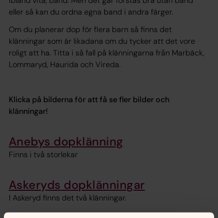
ibland vita, band. Men det går förstås bra utan band
eller så kan du ordna egna band i andra färger.
Om du planerar dop för flera barn så finns det
klänningar som är likadana om du tycker att det vore
roligt att ha. Titta i så fall på klänningarna från Marbäck,
Lommaryd, Haurida och Vireda.
Klicka på bilderna för att få se fler bilder och
klänningar!
Anebys dopklänning
Finns i två storlekar
Askeryds dopklänningar
I Askeryd finns det två klänningar.