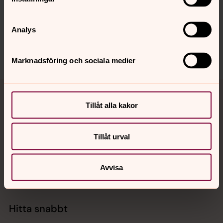
Synpunkter eller frågor på sidans
innehåll?
Analys
aneby.pastorat@svenskakyrkan.se
Dela
Marknadsföring och sociala medier
Tillbaka till toppen
Tillbaka till innehållet
Tillåt alla kakor
Kontakt
Tillåt urval
Avvisa
Kalender
Hitta snabbt