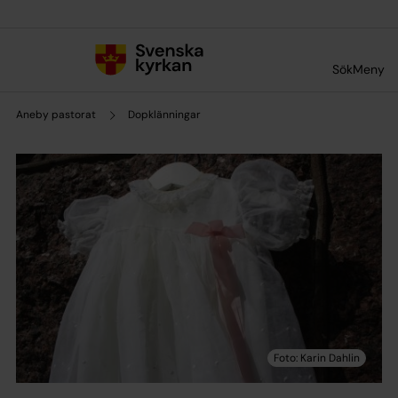
Till innehållet
Till undermeny
Sök
Meny
Aneby pastorat
Dopklänningar