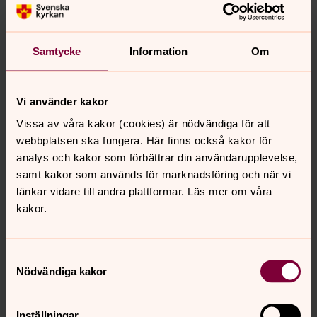
Bälaryds dopklänning
Samtycke
Information
Om
Frinnaryds dopklänning
Frinnaryd har två klänningar.
Vi använder kakor
Lommaryd, Hauridas & Viredas
Vissa av våra kakor (cookies) är nödvändiga för att
dopklänningar
webbplatsen ska fungera. Här finns också kakor för
analys och kakor som förbättrar din användarupplevelse,
Dessa kyrkor har varsina klänningar som ser likadana ut.
samt kakor som används för marknadsföring och när vi
länkar vidare till andra plattformar. Läs mer om våra
Marbäcks dopklänningar
kakor.
Marbäcks kyrka har tre klänningar. Den nedre finns det
två likadana av.
Samtyckesval
Nödvändiga kakor
Senast ändrad 4 april 2018
Inställningar