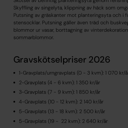
Skötsel av befintlig planteringsyta genom rensni
Skyffling av singelyta, klippning av häck som omg
Putsning av gräskanter mot planteringsyta och i
stensocklar. Putsning gäller även träd och buskve
blommor ur vasar, borttagning av vinterdekoratio
sommarblommor.
Gravskötselpriser 2026
1-Gravplats/urngravplats (0 - 3 kvm): 1 070 kr/å
2-Gravplats (4 - 6 kvm): 1 350 kr/år
3-Gravplats (7 - 9 kvm): 1 850 kr/år
4-Gravplats (10 - 12 kvm): 2 140 kr/år
5-Gravplats (13 - 18 kvm): 2 500 kr/år
5-Gravplats (19 - 22 kvm): 2 640 kr/år