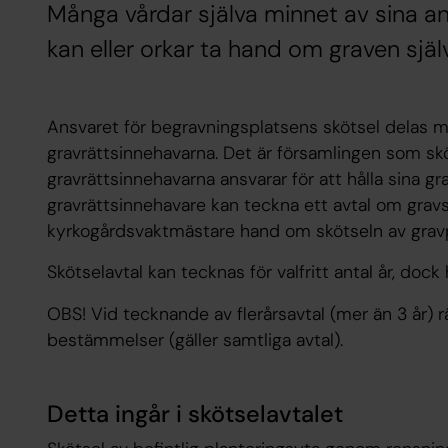
Många vårdar själva minnet av sina an
kan eller orkar ta hand om graven själv 
Ansvaret för begravningsplatsens skötsel delas m
gravrättsinnehavarna. Det är församlingen som sk
gravrättsinnehavarna ansvarar för att hålla sina gr
gravrättsinnehavare kan teckna ett avtal om gravs
kyrkogårdsvaktmästare hand om skötseln av gravp
Skötselavtal kan tecknas för valfritt antal år, dock h
OBS! Vid tecknande av flerårsavtal (mer än 3 år) 
bestämmelser (gäller samtliga avtal).
Detta ingår i skötselavtalet