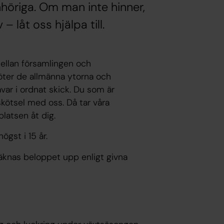
höriga. Om man inte hinner,
– låt oss hjälpa till.
ellan församlingen och
öter de allmänna ytorna och
avar i ordnat skick. Du som är
kötsel med oss. Då tar våra
latsen åt dig.
ögst i 15 år.
räknas beloppet upp enligt givna