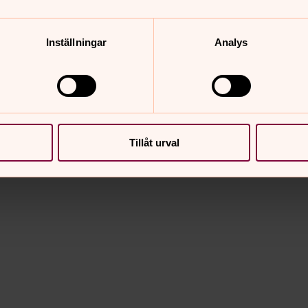
ig mycket bättre under torra perioder
dre och 1 stor.
Inställningar
Analys
Tillåt urval