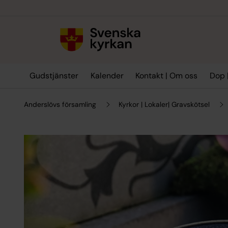
Till innehållet
Till undermeny
Gudstjänster
Kalender
Kontakt | Om oss
Dop |
Anderslövs församling
Kyrkor | Lokaler| Gravskötsel