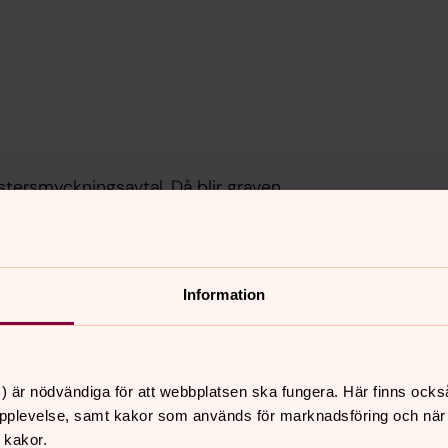
stersmyckningsavtal. Då blir graven
går plantering av påsklilja till påsk,
ration till advent. Blomstersmyckning
Information
) är nödvändiga för att webbplatsen ska fungera. Här finns ocks
ar med en självvattnande
pplevelse, samt kakor som används för marknadsföring och när vi
stå ifred från träd- och gräsrötter.
 kakor.