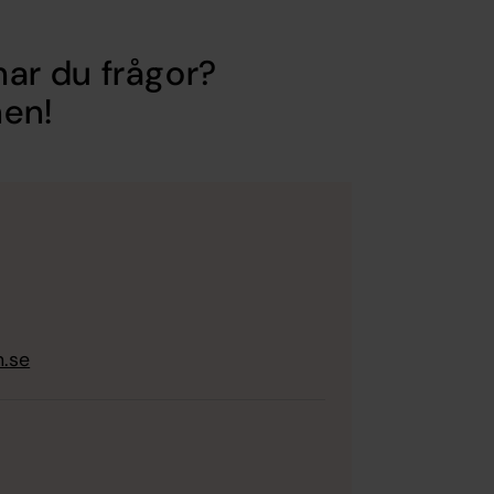
 har du frågor?
nen!
n.se