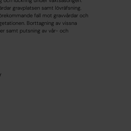
ng och luckring under växtsäsongen.
ärdar gravplatsen samt lövräfsning.
 förekommande fall mot gravvårdar och
getationen. Borttagning av vissna
ner samt putsning av vår- och
r