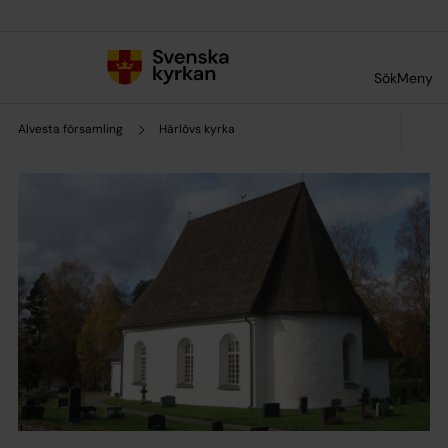
Till innehållet
Till undermeny
Sök
Meny
Alvesta församling
Härlövs kyrka