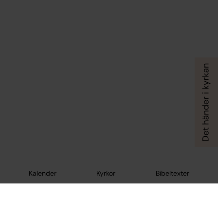
Kalender
Kyrkor
Bibeltexter