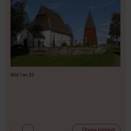
Bild 1 av 33
Bild 
Öppna bildspel