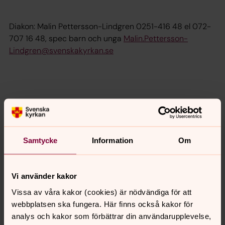
Diakon: Malin Pettersson-Lindgren 0251-416 48 el 072-
707 16 48, spec barn och unga
Malin.Pettersson-
Lindgren@svenskakyrkan.se
Diakonicenter
Välkommen till delad gemenskap med handarbete,
Samtycke
Information
Om
samtal och fika! Vi håller till inne i församlingshemmet
Brittgården. Ramp, automatisk dörr och RWC finns.
Vi använder kakor
Vissa av våra kakor (cookies) är nödvändiga för att
webbplatsen ska fungera. Här finns också kakor för
Senast ändrad 23 januari 2026
Synpunkter eller frågor på sidans
analys och kakor som förbättrar din användarupplevelse,