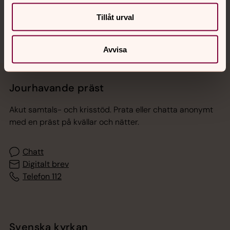
Sociala kanaler
Tillåt urval
Avvisa
Jourhavande präst
Akut samtals- och krisstöd. Prata eller chatta anonymt
med en präst på kvällar och nätter.
Chatt
Digitalt brev
Telefon 112
Svenska kyrkan