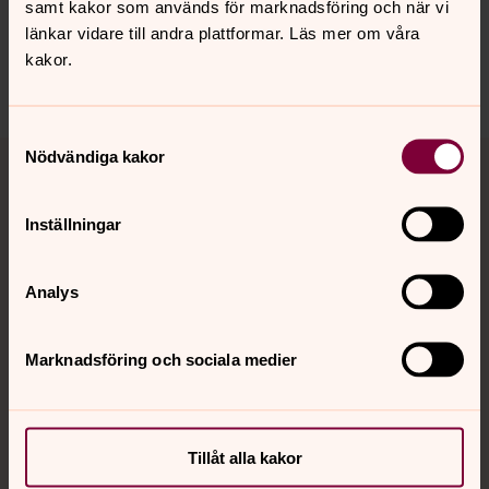
innehåll?
samt kakor som används för marknadsföring och när vi
länkar vidare till andra plattformar. Läs mer om våra
alvdalen.pastorat@svenskakyrkan.se
kakor.
Dela
Samtyckesval
Tillbaka till toppen
Tillbaka till innehållet
Nödvändiga kakor
Inställningar
Kontakt
Analys
Kalender
Marknadsföring och sociala medier
Hitta snabbt
Tillåt alla kakor