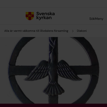
Till innehållet
Till undermeny
Sök
Meny
Alla är varmt välkomna till Älvdalens församling
Diakoni