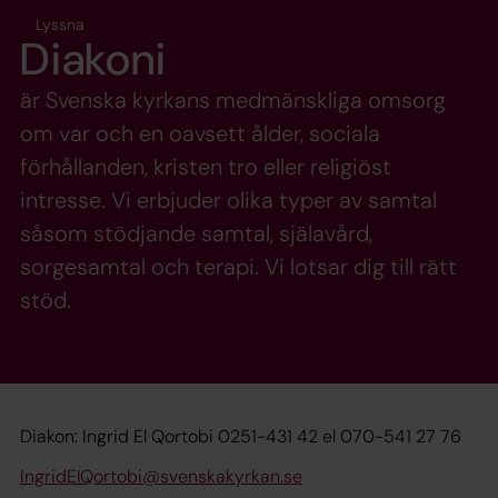
Lyssna
Diakoni
är Svenska kyrkans medmänskliga omsorg
om var och en oavsett ålder, sociala
förhållanden, kristen tro eller religiöst
intresse. Vi erbjuder olika typer av samtal
såsom stödjande samtal, själavård,
sorgesamtal och terapi. Vi lotsar dig till rätt
stöd.
Diakon: Ingrid El Qortobi 0251-431 42 el 070-541 27 76
IngridElQortobi@svenskakyrkan.se