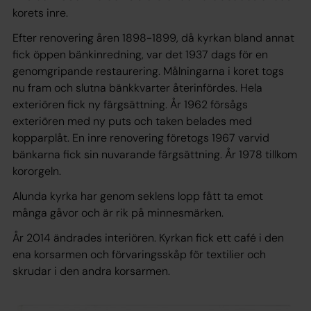
korets inre.
Efter renovering åren 1898-1899, då kyrkan bland annat
fick öppen bänkinredning, var det 1937 dags för en
genomgripande restaurering. Målningarna i koret togs
nu fram och slutna bänkkvarter återinfördes. Hela
exteriören fick ny färgsättning. År 1962 försågs
exteriören med ny puts och taken belades med
kopparplåt. En inre renovering företogs 1967 varvid
bänkarna fick sin nuvarande färgsättning. År 1978 tillkom
kororgeln.
Alunda kyrka har genom seklens lopp fått ta emot
många gåvor och är rik på minnesmärken.
År 2014 ändrades interiören. Kyrkan fick ett café i den
ena korsarmen och förvaringsskåp för textilier och
skrudar i den andra korsarmen.