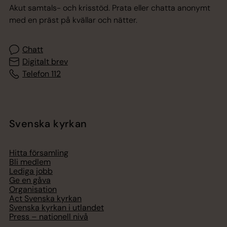
Akut samtals- och krisstöd. Prata eller chatta anonymt
med en präst på kvällar och nätter.
Chatt
Digitalt brev
Telefon 112
Svenska kyrkan
Hitta församling
Bli medlem
Lediga jobb
Ge en gåva
Organisation
Act Svenska kyrkan
Svenska kyrkan i utlandet
Press – nationell nivå