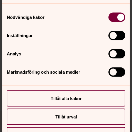
Samtyckesval
Nödvändiga kakor
Inställningar
Senast ändrad 29 januari 2026
Analys
Synpunkter eller frågor på sidans
innehåll?
Marknadsföring och sociala medier
alunda.forsamling@svenskakyrkan.se
Dela
Tillåt alla kakor
Tillbaka till toppen
Tillbaka till innehållet
Tillåt urval