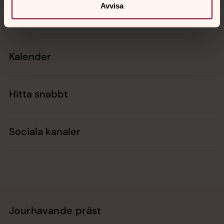
Avvisa
Kontakt
Kalender
Hitta snabbt
Sociala kanaler
Jourhavande präst