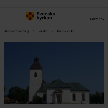
Till innehållet
Till undermeny
Sök
Meny
Alunda församling
Lokaler
Alunda kyrka