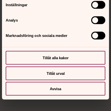
Inställningar
Senast ändrad 21 april 2022
Synpunkter eller frågor på sidans
innehåll?
Analys
allerums.pastorat@svenskakyrkan.se
Marknadsföring och sociala medier
Dela
Tillbaka till toppen
Tillbaka till innehållet
Tillåt alla kakor
Tillåt urval
Kontakt
Avvisa
Kalender