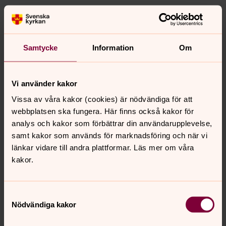
Kyrkvaktmästare
Britt-Marie Juhl,
i för Allerum och
Fleninge
Samtycke
Information
Om
tel 042-16 70 24
Liselotte Andersson,
i för Kattarp
och Välinge
Vi använder kakor
tel 042-16 70 22
Vissa av våra kakor (cookies) är nödvändiga för att
webbplatsen ska fungera. Här finns också kakor för
analys och kakor som förbättrar din användarupplevelse,
Barn & ungdomsledare
samt kakor som används för marknadsföring och när vi
länkar vidare till andra plattformar. Läs mer om våra
Församlingsvärdinnor
kakor.
Kyrkvaktmästare
Samtyckesval
Nödvändiga kakor