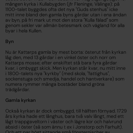
mången kyrka i Kullabygden (jfr Fleninge, Välinge): på
1100-talet byggdes ofta det nya "Guds stenhus" icke
mitt inne bland den gamla byns gårdar utan i ena ändan
av byn, på fri mark ut mot den stora "Kulla fälad" som
genom sekler var allmän betesmark och vägland för alla
byar i hela Kullen.
Byn
Nu är Kattarps gamla by mest borta: österut från kyrkan
låg den, med 13 gårdar i en vinkel öster och norr om
Kattarps mosse; efter enskiftet stå bara fyra gårdar
kvar, i ombyggt skick. Men kyrkan står kvar, nu mitt inne
i 1800-talets nya "kyrkby" (med skola, "fattighus",
sockenstuga och smedja, handel och hantverkare) som
numera rymmer många bostäder bland gröna
trädgårdar.
Gamla kyrkan
Också kyrkan är dock ombyggd, till hälften förnyad. 1729
års kyrka hade ett långhus, bara två valv långt, med ett
lågt trappgaveltorn i väster och lägre kor och halvrund
absid i öster (så som ännu t ex i Jonstorp och Farhult).
Och ett par högt sittande små fönsternischer av