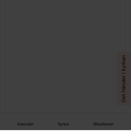
Kalender
Kyrkor
Bibeltexter