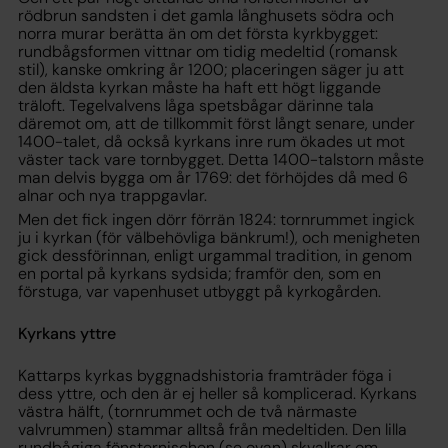
rödbrun sandsten i det gamla långhusets södra och
norra murar berätta än om det första kyrkbygget:
rundbågsformen vittnar om tidig medeltid (romansk
stil), kanske omkring år 1200; placeringen säger ju att
den äldsta kyrkan måste ha haft ett högt liggande
träloft. Tegelvalvens låga spetsbågar därinne tala
däremot om, att de tillkommit först långt senare, under
1400-talet, då också kyrkans inre rum ökades ut mot
väster tack vare tornbygget. Detta 1400-talstorn måste
man delvis bygga om år 1769: det förhöjdes då med 6
alnar och nya trappgavlar.
Men det fick ingen dörr förrän 1824: tornrummet ingick
ju i kyrkan (för välbehövliga bänkrum!), och menigheten
gick dessförinnan, enligt urgammal tradition, in genom
en portal på kyrkans sydsida; framför den, som en
förstuga, var vapenhuset utbyggt på kyrkogården.
Kyrkans yttre
Kattarps kyrkas byggnadshistoria framträder föga i
dess yttre, och den är ej heller så komplicerad. Kyrkans
västra hälft, (tornrummet och de två närmaste
valvrummen) stammar alltså från medeltiden. Den lilla
rundbågiga fönsternischen (se ovan) skvallrar om