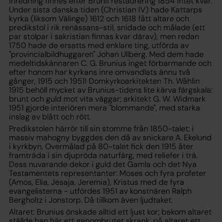
inredning finnes efter Brunii restaurering 1854 intet kvar.
Under sista danska tiden (Christian IV) hade Kattarps
kyrka (liksom Välinge) 1612 och 1618 fått altare och
predikstol i rik renässans-stil, snidade och målade (ett
par stolpar i sakristian finnas kvar därav), men redan
1750 hade de ersatts med enklare ting, utförda av
"provincialbildhuggaren" Johan Ullberg. Med dem hade
medeltidskännaren C. G. Brunius inget förbarmande och
efter honom har kyrkans inre omvandlats ännu två
gånger, 1915 och 1951! Domkyrkoarkitekten Th. Wåhlin
1915 behöll mycket av Brunius-tidens lite kärva färgskala:
brunt och guld mot vita väggar; arkitekt G. W. Widmark
1951 gjorde interiören mera "blommande", med starka
inslag av blått och rött.
Predikstolen härrör till sin stomme från 1850-talet: i
massiv mahogny byggdes den då av snickare A. Ekelund
i kyrkbyn. Overmålad på 80-talet fick den 1915 åter
framträda i sin djupröda naturfärg, med reliefer i trä.
Dess nuvarande dekor i guld det Gamla och det Nya
Testamentets representanter: Moses och fyra profeter
(Amos, Elia, Jesaja, Jeremia), Kristus med de fyra
evangelisterna - utfördes 1951 av konstnären Ralph
Bergholtz i Jonstorp. Då tillkom även ljudtaket.
Altaret: Brunius önskade alltid ett ljust kor; bakom altaret
ställde han här ett genombrutet skrank, på altaret ett