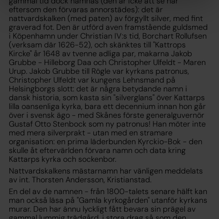
gammal tid dock nämnas (den är icke att se här
eftersom den förvaras annorstädes): det är
nattvardskalken (med paten) av förgyllt silver, med fint
graverad fot. Den är utförd aven framstående guldsmed
i Köpenhamn under Christian IV:s tid, Borchart Rollufsen
(verksam där 1626-52), och skänktes till "Kattrops
Kircke" år 1648 av tvenne adliga par, makarna Jakob
Grubbe - Hilleborg Daa och Christopher Ulfeldt - Maren
Urup. Jakob Grubbe till Rögle var kyrkans patronus,
Christopher Ulfeldt var kungens Lehnsmand på
Helsingborgs slott: det är några betydande namn i
dansk historia, som kasta sin "silverglans" över Kattarps
lilla oansenliga kyrka, bara ett decennium innan hon går
över i svensk ägo - med Skånes förste generalguvernör
Gustaf Otto Stenbock som ny patronus! Han möter inte
med mera silverprakt - utan med en stramare
organisation: en prima läderbunden Kyrckio-Bok - den
skulle åt eftervärlden förvara namn och data kring
Kattarps kyrka och sockenbor.
Nattvardskalkens mästarnamn har vänligen meddelats
av int. Thorsten Andersson, Kristianstad.
En del av de namnen - från 1800-talets senare hälft kan
man också läsa på "Gamla kyrkogården" utanför kyrkans
murar. Den har ännu lyckligt fått bevara sin prägel av
gammal lummig trädgård, i stora drag så som den