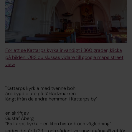
För att se Kattarps kyrka invändigt i 360 grader, klicka
på bilden. OBS du slussas vidare till google maps street
view
"Kattarps kyrkia med tvenne bohl
äro bygd e ute på fähladzmarken
långt ifrån de andra hemman i Kattarps by"
en skrift av
Gustaf Åberg
”Kattarps kyrka - en liten historik och vägledning”
sades det år 1729 - och sådant var nog utgångsläget för