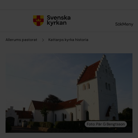
Till innehållet
Till undermeny
Sök
Meny
Allerums pastorat
Kattarps kyrka historia