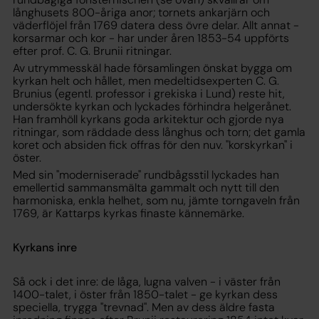
långhusets 800-åriga anor; tornets ankarjärn och
väderflöjel från 1769 datera dess övre delar. Allt annat -
korsarmar och kor - har under åren 1853-54 uppförts
efter prof. C. G. Brunii ritningar.
Av utrymmesskäl hade församlingen önskat bygga om
kyrkan helt och hållet, men medeltidsexperten C. G.
Brunius (egentl. professor i grekiska i Lund) reste hit,
undersökte kyrkan och lyckades förhindra helgerånet.
Han framhöll kyrkans goda arkitektur och gjorde nya
ritningar, som räddade dess långhus och torn; det gamla
koret och absiden fick offras för den nuv. "korskyrkan" i
öster.
Med sin "moderniserade" rundbågsstil lyckades han
emellertid sammansmälta gammalt och nytt till den
harmoniska, enkla helhet, som nu, jämte torngaveln från
1769, är Kattarps kyrkas finaste kännemärke.
Kyrkans inre
Så ock i det inre: de låga, lugna valven - i väster från
1400-talet, i öster från 1850-talet - ge kyrkan dess
speciella, trygga "trevnad". Men av dess äldre fasta