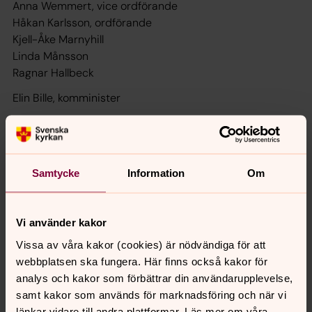
Anna Wemmert, vice ordförande
Håkan Karlsson, ordförande
Kjell-Åke Marnyhill
Linda Månsson
Ragnar Hallbeck
Elin Bille, komminister
Ersättare:
Jeya Marnyhill
Samtycke
Information
Om
Vi använder kakor
Senast ändrad 30 juli 2026
Vissa av våra kakor (cookies) är nödvändiga för att
Synpunkter eller frågor på sidans
webbplatsen ska fungera. Här finns också kakor för
innehåll?
analys och kakor som förbättrar din användarupplevelse,
allerums.pastorat@svenskakyrkan.se
samt kakor som används för marknadsföring och när vi
länkar vidare till andra plattformar. Läs mer om våra