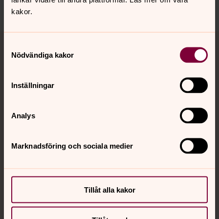
Dela
kakor.
Tillbaka till toppen
Tillbaka till innehållet
Samtyckesval
Nödvändiga kakor
Kontakt
Inställningar
Analys
Kalender
Marknadsföring och sociala medier
Hitta snabbt
Tillåt alla kakor
Sociala kanaler