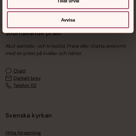
Tillåt urval
Avvisa
Jourhavande präst
Akut samtals- och krisstöd. Prata eller chatta anonymt
med en präst på kvällar och nätter.
Chatt
Digitalt brev
Telefon 112
Svenska kyrkan
Hitta församling