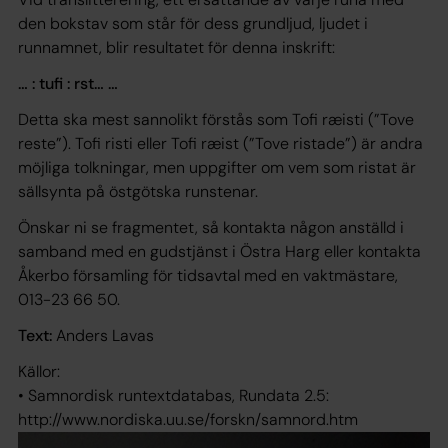
den bokstav som står för dess grundljud, ljudet i
runnamnet, blir resultatet för denna inskrift:
… : tufi : rst… …
Detta ska mest sannolikt förstås som
Tofi ræisti
(”Tove
reste”).
Tofi risti
eller
Tofi ræist
(”Tove ristade”) är andra
möjliga tolkningar, men uppgifter om vem som ristat är
sällsynta på östgötska runstenar.
Önskar ni se fragmentet, så kontakta någon anställd i
samband med en gudstjänst i Östra Harg eller kontakta
Åkerbo församling för tidsavtal med en vaktmästare,
013-23 66 50.
Text:
Anders Lavas
Källor:
• Samnordisk runtextdatabas, Rundata 2.5:
http://www.nordiska.uu.se/forskn/samnord.htm