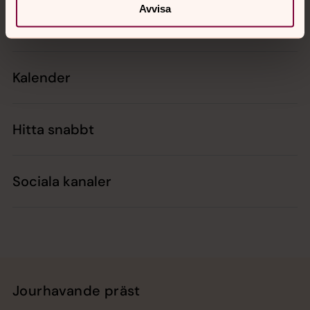
Avvisa
Kontakt
Kalender
Hitta snabbt
Sociala kanaler
Jourhavande präst