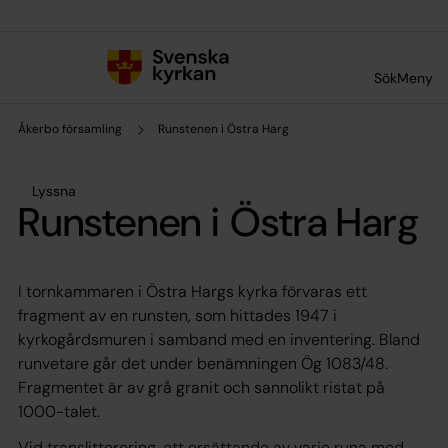
Till innehållet
Till undermeny
Sök
Meny
Åkerbo församling
Runstenen i Östra Harg
Lyssna
Runstenen i Östra Harg
I tornkammaren i Östra Hargs kyrka förvaras ett
fragment av en runsten, som hittades 1947 i
kyrkogårdsmuren i samband med en inventering. Bland
runvetare går det under benämningen Ög 1083/48.
Fragmentet är av grå granit och sannolikt ristat på
1000-talet.
Vid translitterering, ett ersättande av varje runa med