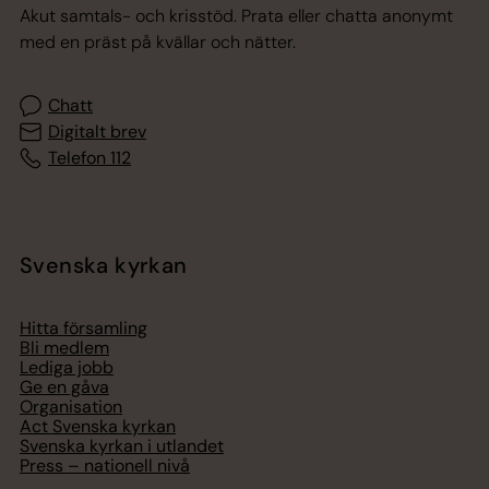
Akut samtals- och krisstöd. Prata eller chatta anonymt
med en präst på kvällar och nätter.
Chatt
Digitalt brev
Telefon 112
Svenska kyrkan
Hitta församling
Bli medlem
Lediga jobb
Ge en gåva
Organisation
Act Svenska kyrkan
Svenska kyrkan i utlandet
Press – nationell nivå