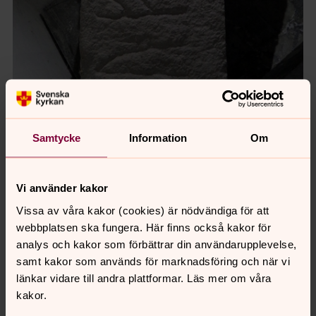
Samtycke
Information
Om
Vi använder kakor
Foto: Anders Lavas
Vissa av våra kakor (cookies) är nödvändiga för att
Runlänkar:
webbplatsen ska fungera. Här finns också kakor för
Startsida
analys och kakor som förbättrar din användarupplevelse,
Så läser du runor
samt kakor som används för marknadsföring och när vi
Runstenen i Askeby
länkar vidare till andra plattformar. Läs mer om våra
Runstenen i Gistad
kakor.
Runstenen i Lillkyrka