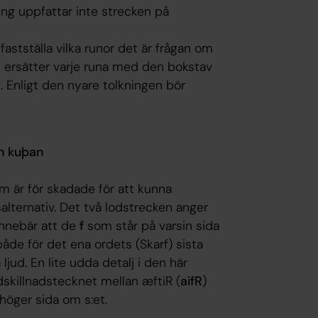
ing uppfattar inte strecken på
fastställa vilka runor det är frågan om
an ersätter varje runa med den bokstav
 Enligt den nyare tolkningen bör
sin kuþan
 är för skadade för att kunna
salternativ. Det två lodstrecken anger
 innebär att de
f
som står på varsin sida
åde för det ena ordets (
Skarf
) sista
a ljud. En lite udda detalj i den här
rdskillnadstecknet mellan
æftiR
(
aifR
)
 höger sida om s:et.