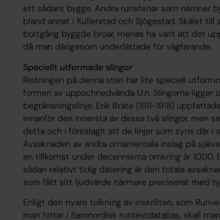
ett sådant bygge. Andra runstenar som nämner byg
bland annat i Kullerstad och Sjögestad. Skälet til
bortgång byggde broar, menas ha varit att det upp
då man därigenom underlättade för vägfarande.
Speciellt utformade slingor
Ristningen på denna sten har lite speciell utformn
formen av uppochnedvända U:n. Slingorna ligger 
begränsningslinje. Erik Brate (1911-1918) uppfatt
innanför den innersta av dessa två slingor, men s
detta och i föreslagit att de linjer som syns där i 
Avsaknaden av andra ornamentala inslag på själva 
en tillkomst under decennierna omkring år 1000. 
sådan relativt tidig datering är den totala avsakna
som fått sitt ljudvärde närmare preciserat med hjäl
Enligt den nyare tolkning av inskriften, som Runv
man hittar i Samnordisk runtextdatabas, skall ma