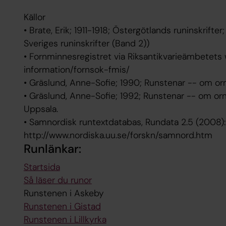
Källor
• Brate, Erik; 1911-1918; Östergötlands runinskrifte
Sveriges runinskrifter (Band 2))
• Fornminnesregistret via Riksantikvarieämbetets 
information/fornsok-fmis/
• Gräslund, Anne-Sofie; 1990; Runstenar -- om orn
• Gräslund, Anne-Sofie; 1992; Runstenar -- om orn
Uppsala.
• Samnordisk runtextdatabas, Rundata 2.5 (2008):
http://www.nordiska.uu.se/forskn/samnord.htm
Runlänkar:
Startsida
Så läser du runor
Runstenen i Askeby
Runstenen i Gistad
Runstenen i Lillkyrka