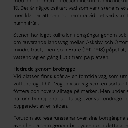
med en nött men intressant inskrift. Denna inskr
10. Det är något osäkert vad som varit stenens exa
men klart är att den hör hemma vid det vad som fu
namn ifrån.
Stenen har legat kullfallen i omgångar genom sekl
om nuvarande landsväg mellan Askeby och Örtom
mindre bäck, men, som Brate (1911-1918) påpekat,
vattendrag en gång flutit fram på platsen.
Hedrade genom brobygge
Vid platsen finns spår av en forntida väg, som utn
vattendraget här. Vägen visar sig som en sorts dik
fötters och hovars slitage på marken. Men under 
ha funnits möjlighet att ta sig över vattendrage
byggandet av en sådan.
Förutom att resa runstenar över sina bortgångna
även hedra dem genom brobyggen och detta är en