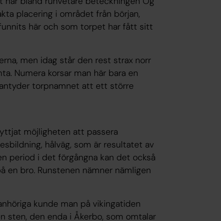
ift har bland runvetare beteckningen Ög
kta placering i området från början,
nnits här och som torpet har fått sitt
erna, men idag står den rest strax norr
ta. Numera korsar man här bara en
 antyder torpnamnet att ett större
yttjat möjligheten att passera
esbildning, hålväg, som är resultatet av
en period i det förgångna kan det också
t på en bro. Runstenen nämner nämligen
 anhöriga kunde man på vikingatiden
 sten, den enda i Åkerbo, som omtalar