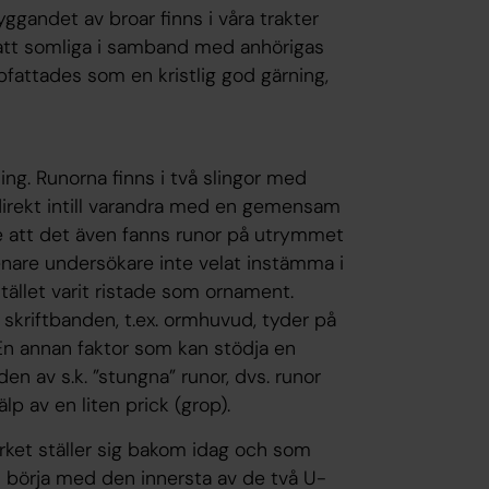
gandet av broar finns i våra trakter
l att somliga i samband med anhörigas
fattades som en kristlig god gärning,
ing. Runorna finns i två slingor med
direkt intill varandra med en gemensam
ade att det även fanns runor på utrymmet
enare undersökare inte velat instämma i
stället varit ristade som ornament.
skriftbanden, t.ex. ormhuvud, tyder på
En annan faktor som kan stödja en
den av s.k. ”stungna” runor, dvs. runor
p av en liten prick (grop).
erket ställer sig bakom idag och som
n börja med den innersta av de två U-