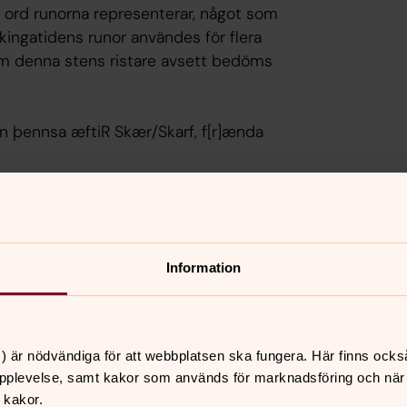
a ord runorna representerar, något som
kingatidens runor användes för flera
 denna stens ristare avsett bedöms
stæin þennsa æftiR Skær/Skarf, f[r]ænda
spektive tonande läspljud, som
th
i
å mellan
r
, som står för det r-ljud vi har i
ljud, som fanns i språket vid denna tid,
Information
 idag. På nusvenska blir det:
) är nödvändiga för att webbplatsen ska fungera. Här finns ocks
sten efter Skär/Skarv, sin gode frände.”
pplevelse, samt kakor som används för marknadsföring och när vi
 kakor.