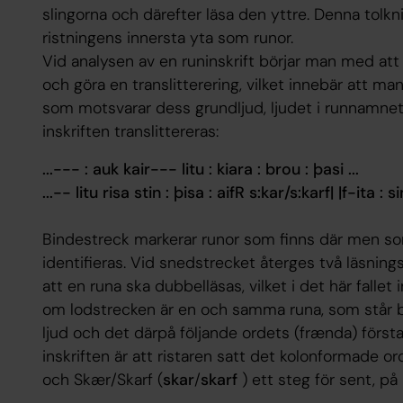
slingorna och därefter läsa den yttre. Denna tolkn
ristningens innersta yta som runor.
Vid analysen av en runinskrift börjar man med att 
och göra en translitterering, vilket innebär att m
som motsvarar dess grundljud, ljudet i runnamnet.
inskriften translittereras:
...--- : auk kair--- litu : kiara : brou : þasi ...
...-- litu risa stin : þisa : aifR s:kar/s:karf| |f-ita : 
Bindestreck markerar runor som finns där men som
identifieras. Vid snedstrecket återges två läsning
att en runa ska dubbelläsas, vilket i det här fallet
om lodstrecken är en och samma runa, som står b
ljud och det därpå följande ordets (
frænda
) först
inskriften är att ristaren satt det kolonformade o
och
Skær
/
Skarf
(
skar
/
skarf
) ett steg för sent, på