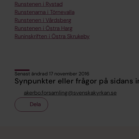
Runstenen i Rystad
Runstenarna i Törnevalla
Runstenen i Vårdsberg
Runstenen i Östra Harg
Runinskriften i Östra Skrukeby
Senast ändrad 17 november 2016
Synpunkter eller frågor på sidans i
akerbo.forsamling@svenskakyrkan.se
Dela
Tillbaka till toppen
Tillbaka till innehållet